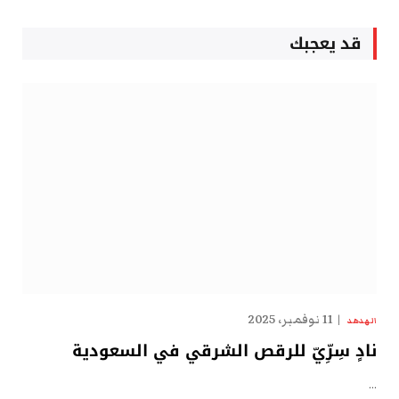
قد يعجبك
11 نوفمبر، 2025
الهدهد
نادٍ سِرِّيّ للرقص الشرقي في السعودية
…