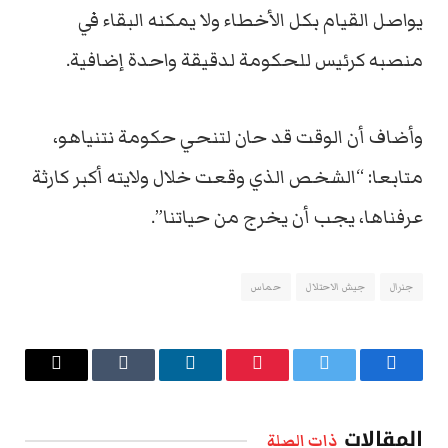
يواصل القيام بكل الأخطاء ولا يمكنه البقاء في
منصبه كرئيس للحكومة لدقيقة واحدة إضافية.
وأضاف أن الوقت قد حان لتنحي حكومة نتنياهو،
متابعا: “الشخص الذي وقعت خلال ولايته أكبر كارثة
عرفناها، يجب أن يخرج من حياتنا”.
جنرال
جيش الاحتلال
حماس
فيسبوك
تويتر
بينتيريست
لينكدإن
Tumblr
البريد
الإلكتروني
المقالات
ذات الصلة