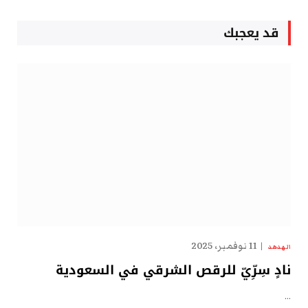
قد يعجبك
11 نوفمبر، 2025
الهدهد
نادٍ سِرِّيّ للرقص الشرقي في السعودية
…