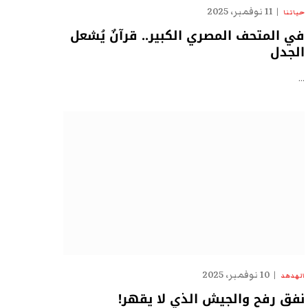
11 نوفمبر، 2025
حياتنا
في المتحف المصري الكبير.. قرآنٌ يُشعل
الجدل
…
10 نوفمبر، 2025
الهدهد
نفق رفح والجيش الذي لا يقهر!