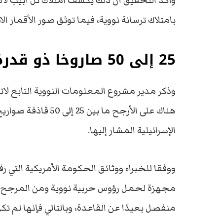
وأكد التحقيق أن ذلك يكشف امتلاك تل أبيب لأس
بامتلاك ترسانة نووية، فيما توثق صور الأقمار ا
25 إلى 50 صاروخا ذو قدرة نووية لدى الاحتلال
وذكر مدير مشروع المعلومات النووية التابع لاتح
الإسرائيلية المشار إليها.
مجهزة لحمل رؤوس حربية نووية ومن المرجح أن
منفصل بعيدًا عن القاعدة، وبالتالي فإنها لم تك