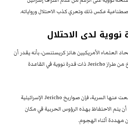
لحة نووية على الرغم من عدم اعتراف إسرائيل
لاصطناعية عكس ذلك وتعري كذب الاحتلال ورواياته.
اد العلماء الأمريكيين هانز كريستنسن، بأنه يقدر أن
هناك على الأرجح ما بين 25 إلى 50 قاذفة صواريخ من طراز Jericho ذات قدرة نووية في القاعدة
ووفقا للخبراء ووثائق الحكومة الأمريكية التي رفعت عنها السرية، فإن صواريخ Jericho الإسرائيلية
 يتم الاحتفاظ بهذه الرؤوس الحربية في مكان
ن مهددة أثناء الهجوم.