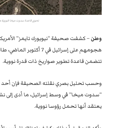
تحوي قاعدة سدوت ميخا النووية ما بين 25 إلى 50 قاذفة صواريخ من طر
وطن
– كشفت صحيفة “نيويورك تايمز” الأمريكي
هجومهم على إسرائيل في 7 أ
تتضمن قاعدة تطوير صواريخ ذات قدرة نووية.
وحسب تحليل بصري نقلته الصحيفة فإن أحد ا
“سدوت ميخا” في وسط إسرائيل، ما أدى إلى نش
يعتقد أنها تحمل رؤوسا نووية.