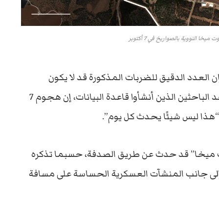
 النووية بالصواريخ في 7 أكتوبر
ن العدد الدقيق للضربات المذكورة قد لا يكون
معروفًا في العلن ومع ذلك قال غاري أكرمان، أحد الباحثين الذين أنشأوا قاعدة البيانات، إن هجوم 7
 “هذا ليس شيئًا يحدث كل يوم”.
ميخا” قد حدث عن طريق الصدفة، حسبما تذكره
ر إلى جانب المنشآت العسكرية الحساسة على مسافة