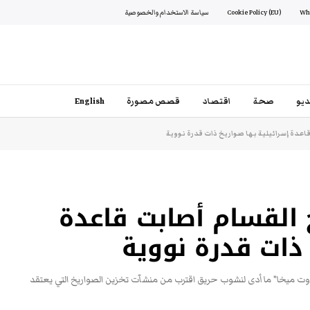
Cookie Policy (EU)
سياسة الاستخدام والخصوصية
يو
صحة
اقتصاد
قصص مصورة
English
اعدة إسرائيلية بها صواريخ ذات قدرة نووية
خ القسام أصابت قاعدة
 ذات قدرة نووية
م 7 أكتوبر ارتطمت بقاعدة "سدوت ميخا" ما أدى لنشوب حريق اقترب من منشآت تخزين الصواريخ التي يعتقد