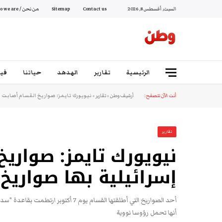
السبت, أغسطس 8, 2026
Contact us
Sitemap
من نحن / Who we are
الرئيسية
تقارير
الهدهد
حياتنا
فيد
أنت الآن تتصفح:
أرشيف وطن
»
تقارير
»
نيويورك تايمز: صواريخ القسام أصابت ق
تقارير
نيويورك تايمز: صواري
إسرائيلية بها صواريخ
أحد الصواريخ التي أطلقتها القسام يو
أنها تحمل رؤوسا نووية