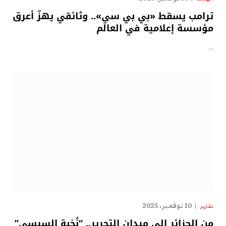
ترامب يسقط «بي بي سي».. وثائقي يهزّ أعرق
مؤسسة إعلامية في العالم
…
10 نوفمبر، 2025
تقارير
من الجزائر إلى ميدان التحرير.. “نُخبة السيسي”