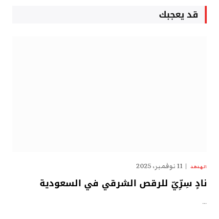
قد يعجبك
11 نوفمبر، 2025
الهدهد
نادٍ سِرِّيّ للرقص الشرقي في السعودية
…