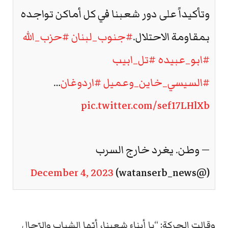
وتأكيداً على دور شعبنا في كل أماكن تواجده
بمقاومة الاحتلال.
#جنوب_لبنان
#حزب_الله
#ابو_عبيده
#تل_ابيب
#السيسي_خاين_وعميل
#اردوغان
…
pic.twitter.com/sef17LHlXb
— وطن. يغرد خارج السرب
December 4, 2023
(@watanserb_news)
وقالت الحركة: “يا أبناء شعبنا، أيّها الشباب والرّجال