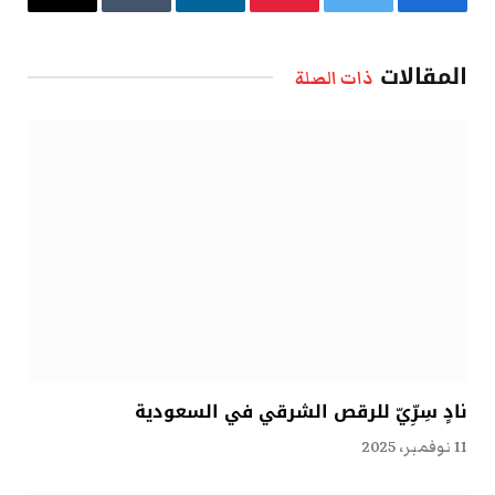
فيسبوك
تويتر
بينتيريست
لينكدإن
Tumblr
البريد
الإلكتروني
المقالات
ذات الصلة
نادٍ سِرِّيّ للرقص الشرقي في السعودية
11 نوفمبر، 2025