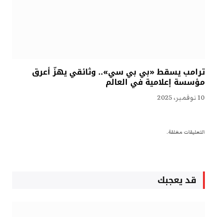
ترامب يسقط «بي بي سي».. وثائقي يهزّ أعرق
مؤسسة إعلامية في العالم
10 نوفمبر، 2025
التعليقات مغلقة.
قد يعجبك