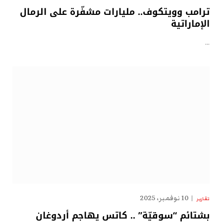
ترامب وويتكوف.. مليارات مشفّرة على الرمال
الإماراتية
…
10 نوفمبر، 2025
تقارير
بشتائم “سوقيّة” .. كاتس يهاجم أردوغان