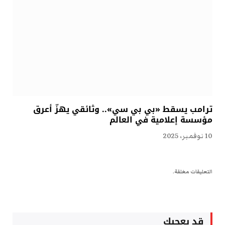
ترامب يسقط «بي بي سي».. وثائقي يهزّ أعرق
مؤسسة إعلامية في العالم
10 نوفمبر، 2025
التعليقات مغلقة.
قد يعجبك