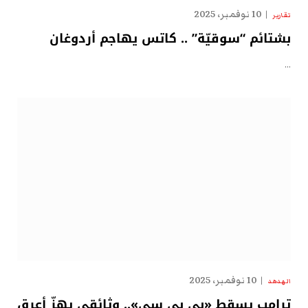
10 نوفمبر، 2025
تقارير
بشتائم “سوقيّة” .. كاتس يهاجم أردوغان
…
10 نوفمبر، 2025
الهدهد
ترامب يسقط «بي بي سي».. وثائقي يهزّ أعرق