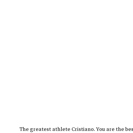
ناصر عثمان واصفاً رونالدو: “The greatest athlete Cristiano. You are the best man