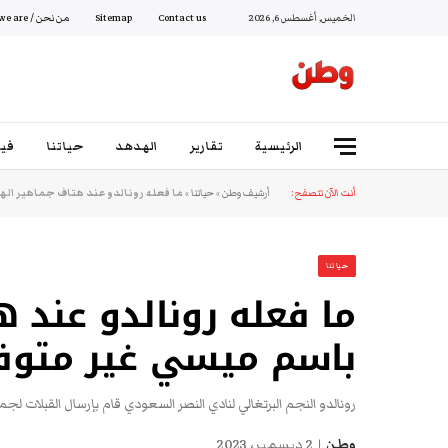
الخميس, أغسطس 6, 2026
Contact us
Sitemap
من نحن / Who we are
الرئيسية
تقارير
الهدهد
حياتنا
فيد
أنت الآن تتصفح:
أرشيف وطن
»
حياتنا
»
ما فعله رونالدو عند هتاف جماهير اله
حياتنا
ما فعله رونالدو عند 
باسم ميسي غير متوقع
رونالدو النجم البرتغالي لنادي النصر السعودي قام بإرسال القبلات لجما
وطن
2 ديسمبر، 2023