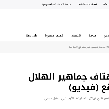
Cookie Policy (EU)
سياسة الاستخدام والخصوصية
يو
صحة
اقتصاد
قصص مصورة
English
لال باسم ميسي غير متوقع (فيديو)
هتاف جماهير الهلال
 (فيديو)
هير نادي الهلال عند الهتاف للأرجنتيني ليونيل ميسي