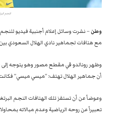
النجم البرت
وطن
– نشرت وسائل إعلام أجنبية فيديو للنجم ا
مع هتافات لجماهير نادي الهلال السعودي بين ش
وظهر رونالدو في مقطع مصور وهو يتوجه إلى خ
أن جماهير الهلال تهتف: “ميسي ميسي” فكانت 
وعوضاً عن أن تستفز تلك الهتافات النجم البرتغا
تعبيراً عن روحه الرياضية وعدم مبالاته بمحاولات