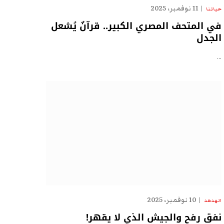
11 نوفمبر، 2025
حياتنا
في المتحف المصري الكبير.. قرآنٌ يُشعل
الجدل
…
10 نوفمبر، 2025
الهدهد
نفق رفح والجيش الذي لا يقهر!