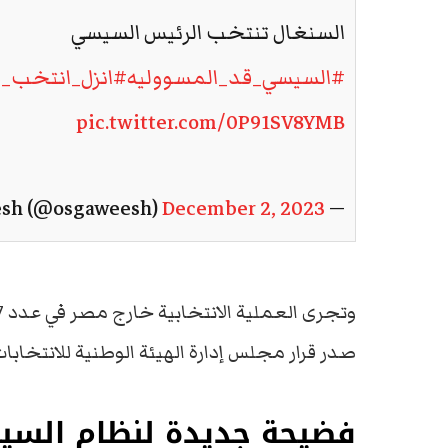
السنغال تنتخب الرئيس السيسي
#السيسي_قد_المسووليه
#انزل_انتخب_
pic.twitter.com/0P91SV8YMB
December 2, 2023
— Osama Gaweesh (@osgaweesh)
صدر قرار مجلس إدارة الهيئة الوطنية للانتخابات رقم (27) لسنة 2023 بتحديد مقراتها
فضيحة جديدة لنظام الس