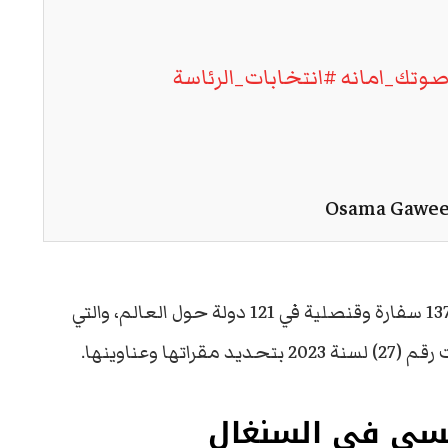
صوتك_امانه
#انتخابات_الرئاسة
وتجرى العملية الانتخابية خارج مصر في عدد 137 سفارة وقنصلية في 121 دولة حول العالم، والتي
 وعناوينها.
يسي في السنغال