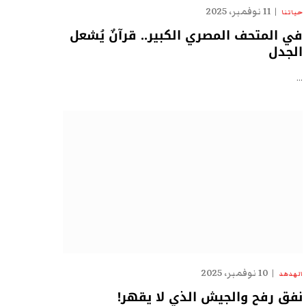
11 نوفمبر، 2025
حياتنا
في المتحف المصري الكبير.. قرآنٌ يُشعل
الجدل
…
10 نوفمبر، 2025
الهدهد
نفق رفح والجيش الذي لا يقهر!