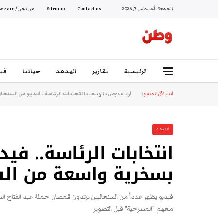
الجمعة, أغسطس 7, 2026
Contact us
Sitemap
من نحن / Who we are
الرئيسية
تقارير
الهدهد
حياتنا
فيد
أنت الآن تتصفح:
أرشيف وطن
»
الهدهد
»
انتخابات الرئاسة.. فيديو من السن
الهدهد
انتخابات الرئاسة.. ف
بسخرية واسعة من ال
فيديو يظهر عدداً من السنغاليين يرتدون قمصان حملة عبد الفتاح ال
معهم "المسرحية" قبل التصوير