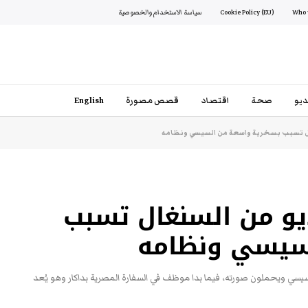
Cookie Policy (EU)
سياسة الاستخدام والخصوصية
يو
صحة
اقتصاد
قصص مصورة
English
غال تسبب بسخرية واسعة من السيسي ونظامه
يديو من السنغال تسبب
سيسي ونظامه
سيسي ويحملون صورته، فيما بدا موظف في السفارة المصرية بداكار وهو يُعد