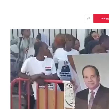
يريست