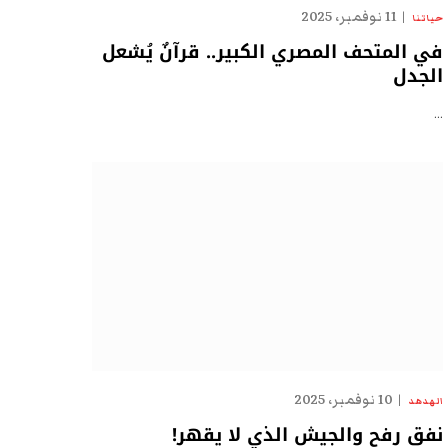
11 نوفمبر، 2025
حياتنا
في المتحف المصري الكبير.. قرآنٌ يُشعل
الجدل
…
10 نوفمبر، 2025
الهدهد
نفق رفح والجيش الذي لا يقهر!