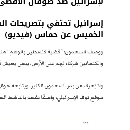
لإسرائيل ضد طوفان الأقصى
إسرائيل تحتفي بتصريحات ال
الخميس عن حماس (فيديو)
ووصف السعدون: “قضية فلسطين بالوهم” متابعا
والكنعانين شركاء لهم على الأرض، يبغى يعيش 
موقع توف الإسرائيلي، واصفًا نفسه بالناشط ال