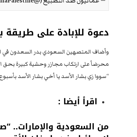
— عُمانيون ضد التطبيع (@OmaPalestine)
دعوة للإبادة على طريقة ب
وأضاف المتصهين السعودي بدر السعدون في ال
محرضاً على ارتكاب مجازر وحشية كبيرة بحق الفلس
“سووا زي بشار الأسد يا أخي بشار الأسد بأسبوع واحد ذبح 100 ألف، أنتم حنونين
اقرأ أيضا :
من السعودية والإمارات.. “ص