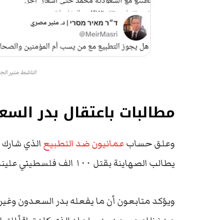
الناشط منير ال
مطالبات باعتقال بدر السع
وعلق حساب
عمانيون ضد التطبيع
الذي شارك 
يطالب الصهاينة بقتل ١٠٠ الف فلسطيني علينا أن نطالب المملكة باعتقال هذا الارهابي”.
ويؤكد متابعون أن ما يفعله بدر السعدون وغير