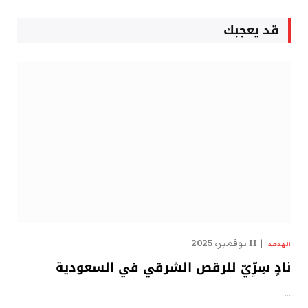
قد يعجبك
11 نوفمبر، 2025
الهدهد
نادٍ سِرِّيّ للرقص الشرقي في السعودية
…