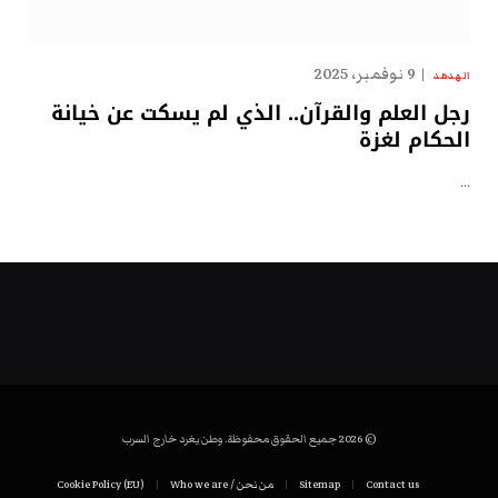
9 نوفمبر، 2025
الهدهد
رجل العلم والقرآن.. الذي لم يسكت عن خيانة
الحكام لغزة
…
© 2026 جميع الحقوق محفوظة. وطن يغرد خارج السرب
Contact us
Sitemap
من نحن / Who we are
Cookie Policy (EU)