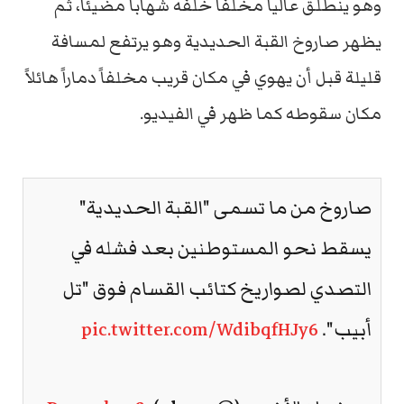
وهو ينطلق عالياً مخلفاً خلفه شهاباً مضيئاً، ثم
يظهر صاروخ القبة الحديدية وهو يرتفع لمسافة
قليلة قبل أن يهوي في مكان قريب مخلفاً دماراً هائلاً
مكان سقوطه كما ظهر في الفيديو.
صاروخ من ما تسمى "القبة الحديدية"
يسقط نحو المستوطنين بعد فشله في
التصدي لصواريخ كتائب القسام فوق "تل
أبيب".
pic.twitter.com/WdibqfHJy6