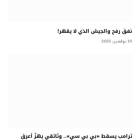
نفق رفح والجيش الذي لا يقهر!
10 نوفمبر، 2025
ترامب يسقط «بي بي سي».. وثائقي يهزّ أعرق