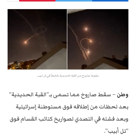
سقوط صاورخ من القبة الحديدية بالخطأ في تل ابيب
وطن
– سقط صاروخ مما تسمى بـ”القبة الحديدية”
بعد لحظات من إطلاقه فوق مستوطنة إسرائيلية
وبعد فشله في التصدي لصواريخ كتائب القسام فوق
“تل أبيب”.