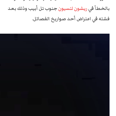
بالخطأ في
ريشون لتسيون
جنوب تل أبيب وذلك بعد
فشله في اعتراض أحد صواريخ الفصائل.