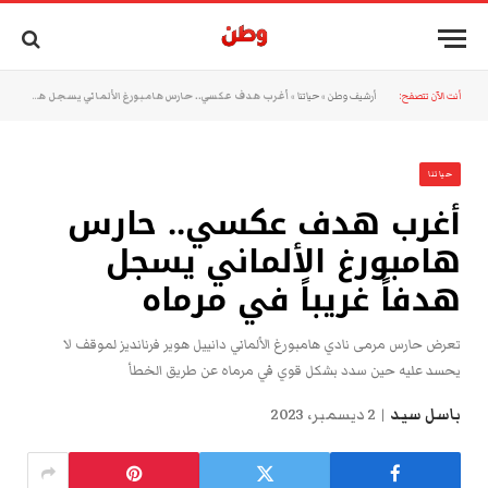
أنت الآن تتصفح:
أرشيف وطن
»
حياتنا
»
أغرب هدف عكسي.. حارس هامبورغ الألماني يسجل هدفاً غريباً في مرماه
حياتنا
أغرب هدف عكسي.. حارس
هامبورغ الألماني يسجل
هدفاً غريباً في مرماه
تعرض حارس مرمى نادي هامبورغ الألماني دانييل هوير فرنانديز لموقف لا
يحسد عليه حين سدد بشكل قوي في مرماه عن طريق الخطأ
باسل سيد
2 ديسمبر، 2023