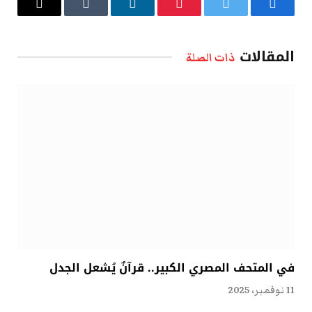
فيسبوك
تويتر
بينتيريست
لينكدإن
Tumblr
البريد
الإلكتروني
المقالات
ذات الصلة
في المتحف المصري الكبير.. قرآنٌ يُشعل الجدل
11 نوفمبر، 2025