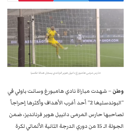
حارس مرمى هامبورغ دانييل هوير فرناندي يسجل هدفا عكسيا
وطن
– شهدت مباراة نادي هامبورغ وسانت باولي في
“البوندسليغا 2” أحد أغرب الأهداف وأكثرها إحراجاً
لصاحبها حارس المرمى دانييل هوير فرنانديز، ضمن
الجولة الـ 15 من دوري الدرجة الثانية الألماني لكرة