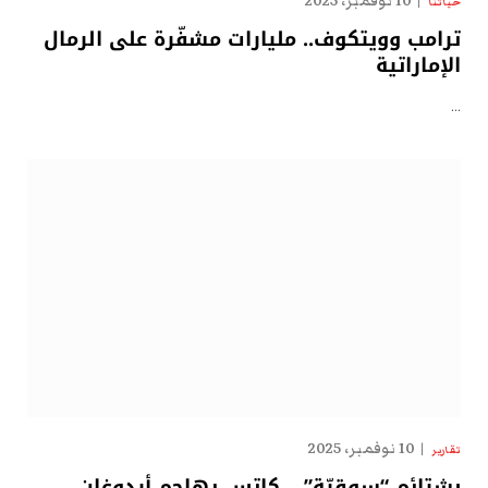
10 نوفمبر، 2025
حياتنا
ترامب وويتكوف.. مليارات مشفّرة على الرمال
الإماراتية
…
10 نوفمبر، 2025
تقارير
بشتائم “سوقيّة” .. كاتس يهاجم أردوغان