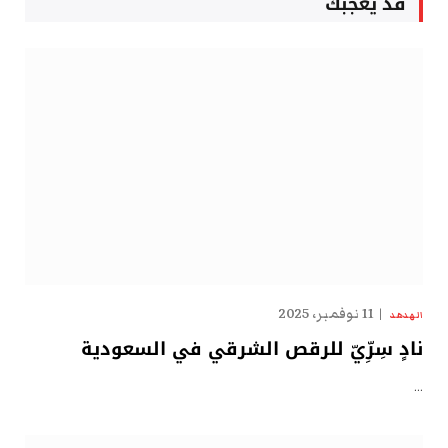
قد يعجبك
11 نوفمبر، 2025
الهدهد
نادٍ سِرِّيّ للرقص الشرقي في السعودية
…