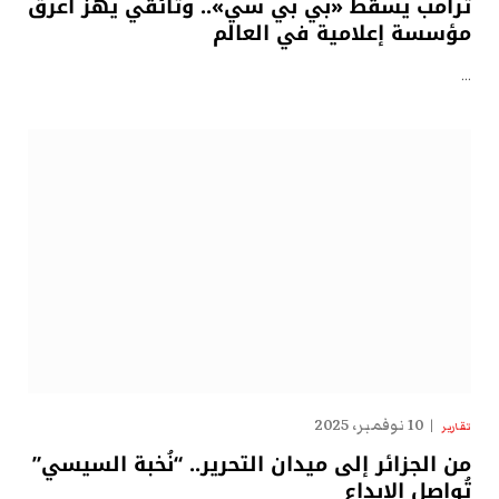
ترامب يسقط «بي بي سي».. وثائقي يهزّ أعرق
مؤسسة إعلامية في العالم
…
10 نوفمبر، 2025
تقارير
من الجزائر إلى ميدان التحرير.. “نُخبة السيسي”
تُواصل الإبداع