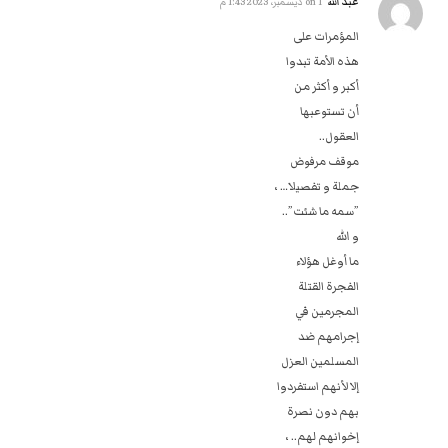
عبد الله
on
1 ديسمبر، 2023 1:43 م
المؤمرات على
هذه الأمة تبدوا
أكبر و أكثر من
أن تستوعبها
العقول..
موقف مرفوض
جملة و تفصيلا… ،
‏”سمه ما شئت”..
و الله
ما أوغل هؤلاء
الفجرة القتلة
المجرمين في
إجرامهم ضد
المسلمين العزل
إلا لأنهم استفردوا
بهم دون نصرة
إخوانهم لهم.. ،