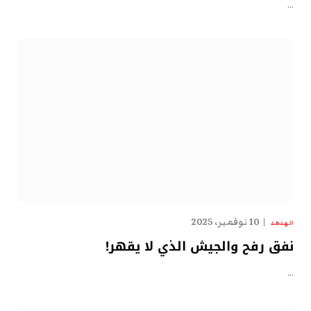
…
10 نوفمبر، 2025
الهدهد
نفق رفح والجيش الذي لا يقهر!
…