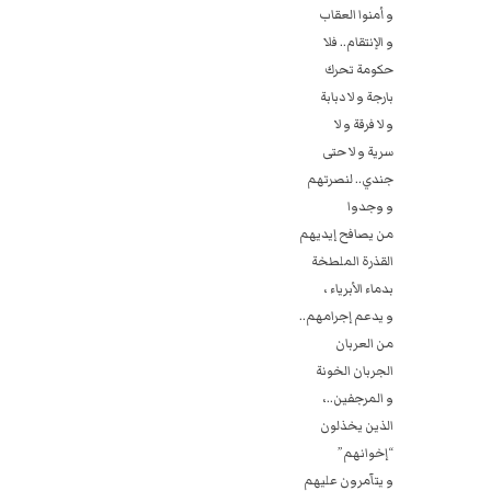
و أمنوا العقاب
و الإنتقام.. فلا
حكومة تحرك
بارجة و لا دبابة
و لا فرقة و لا
سرية و لا حتى
جندي.. لنصرتهم
و‎ وجدوا
من يصافح إيديهم ‏
القذرة الملطخة
بدماء الأبرياء ، ‏
و يدعم إجرامهم..‏
من العربان ‏
الجربان الخونة
و المرجفين..،
الذين يخذلون
“إخوانهم” ‏
و يتآمرون عليهم ‏