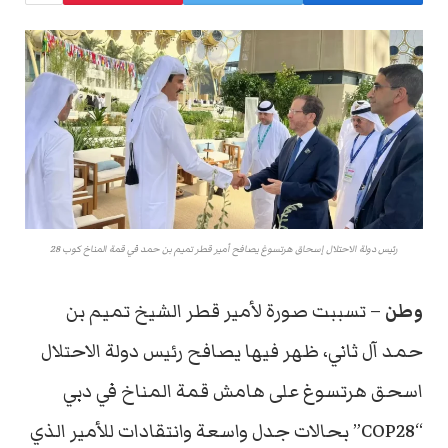
رئيس دولة الاحتلال إسحاق هرتسوغ يصافح أمير قطر تميم بن حمد في قمة المناخ كوب 28
وطن
– تسببت صورة لأمير قطر الشيخ تميم بن
حمد آل ثاني، ظهر فيها يصافح رئيس دولة الاحتلال
اسحق هرتسوغ على هامش قمة المناخ في دبي
“COP28” بحالات جدل واسعة وانتقادات للأمير الذي