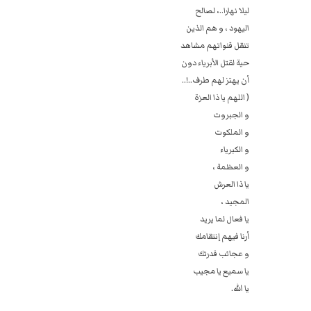
ليلا نهارا..، لصالح
اليهود ، و هم الذين ‏
تنقل قنواتهم مشاهد
حية لقتل الأبرياء دون
أن يهتز لهم طرف..!..
( اللهم يا ذا العزة
و الجبروت
و الملكوت ‏‎
و الكبرياء
و العظمة ،
يا ذا العرش
المجيد ،
يا فعال لما يريد
أرنا فيهم إنتقامك
و عجائب قدرتك
يا سميع يا مجيب
يا الله.