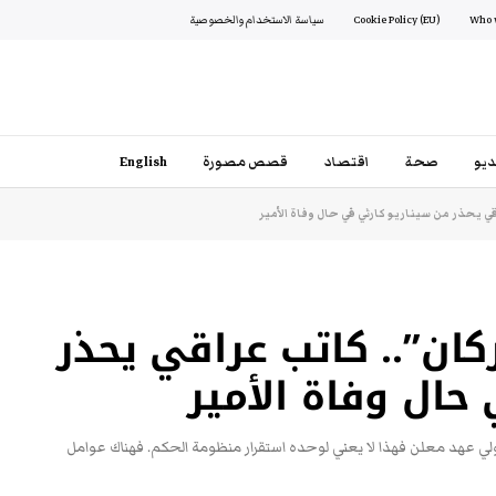
Cookie Policy (EU)
سياسة الاستخدام والخصوصية
يو
صحة
اقتصاد
قصص مصورة
English
ي يحذر من سيناريو كارثي في حال وفاة الأمير
ان”.. كاتب عراقي يحذر
حال وفاة الأمير
ولي عهد معلن فهذا لا يعني لوحده استقرار منظومة الحكم. فهناك عوامل