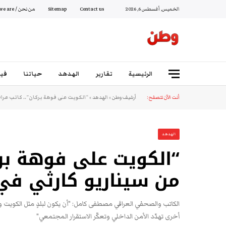
الخميس, أغسطس 6, 2026
Contact us
Sitemap
من نحن / Who we are
الرئيسية
تقارير
الهدهد
حياتنا
فيد
أنت الآن تتصفح:
أرشيف وطن
»
الهدهد
»
“الكويت على فوهة بركان”.. كاتب عراق
الهدهد
“الكويت على فوهة برك
من سيناريو كارثي في 
الكاتب والصحفي العراقي مصطفى كامل: "أن يكون لبلدٍ مثل الكويت 
أخرى تهدّد الأمن الداخلي وتعكّر الاستقرار المجتمعي"