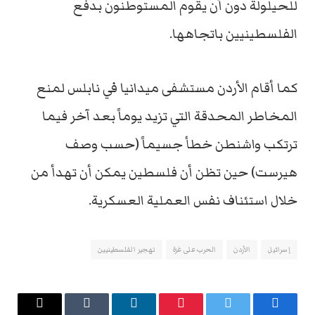
للحيلولة دون أن يقوم المستوطنون بدفع
الفلسطينيين باتجاهها.
كما أقام الأردن مستشفى ميدانيا في نابلس لمنع
المخاطر المحدقة التي تزيد يوماً بعد آخر فيما
ترتكب واشنطن خطأ جسيماً (حسب وصف
هيرست) حين تظن أن فلسطين يمكن أن تهدأ من
خلال استئناف نفس العملية العسكرية.
إسرائيل
الأردن
الحرب على غزة
تهجير الفلسطينيين
فيسبوك
تويتر
بينتيريست
لينكدإن
Tumblr
البريد