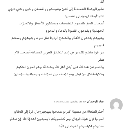
الله
تشير البوصلة المعطلة إلى لندن وموسكو وواشنطن وبكين وحتي دلهي
لكنها أبدا لا تهديه إلى القدس!
أصحاب الحق يقدمون التضحيات ويحققون الأعمال والإنجازات
الجهادية ويقدمون القدوة بالدماء والدموع
وغيرهم يقدمون الأعذار والحجج الرديئة مثل سواد وجوههم وسخم
قلوبهم
من غزة هاشم للقدس في زمن التخاذل العربي المسافة أصبحت الآن
صفر
والنصر من عند الله على أيدي أهل الله وجندالله وهو العزيز الحكيم
ولا كرامة لكل من تولى يوم الزحف ، إن العزة لله ولرسوله وللمؤمنين
عباد الرحمان
on
30 نوفمبر، 2023 10:58 م
أحذر الطغاة من مصيبة آكبر لو سمحوا بتهجير رجال غزة إلى المقابر
العربية فإن هؤلاء الرجال ليس كشعوبكم لا يعبدون أحد إلا الله، إن دخلوا
مقابركم فكراسيكم ذهبت إلى الأبد.