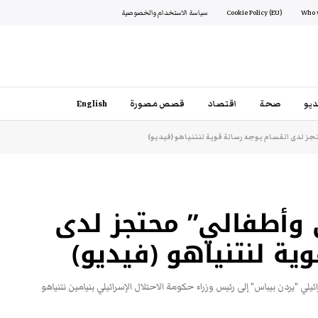
Cookie Policy (EU)
سياسة الاستخدام والخصوصية
يو
صحة
اقتصاد
قصص مصورة
English
لدى القسام يوجه رسالة قوية لنتنياهو (فيديو)
وأطفالي” محتجز لدى
ية لنتنياهو (فيديو)
لي "يردن بيباس" إلى رئيس وزراء حكومة الاحتلال الإسرائيلي بنيامين نتنياهو