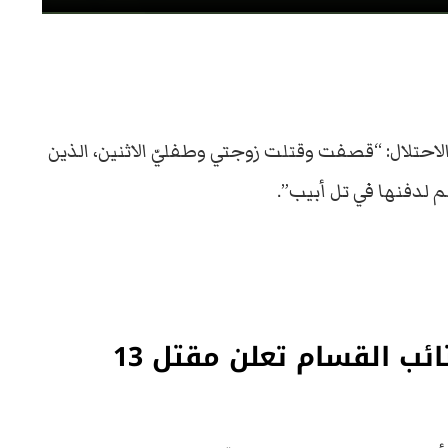
لاحتلال: “قصفت وقتلت زوجتي وطفليّ الاثنين، الذين
 لدفنها في تل أبيب”.
“إسرائيل” تقتل أسراها .. كتائب القسام تعلن مقتل 13