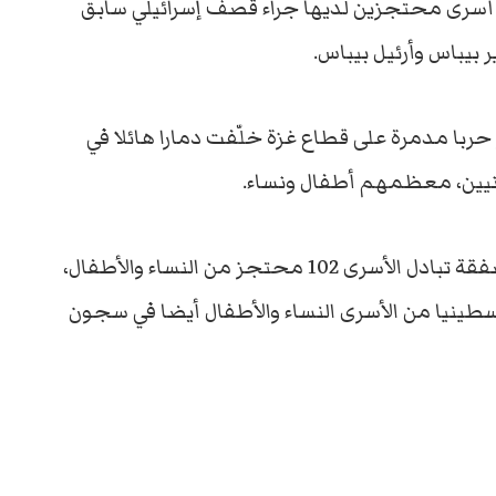
د أعلنت الأربعاء مقتل 3 أسرى محتجزين لديها جراء قصف إسرائيلي سابق
بيباس وأرئيل بيباس.
7 تشرين الأول/أكتوبر حربا مدمرة على قطاع غزة خلّفت دمارا هائلا في
مدنيين، معظمهم أطفال ونساء.
وعلى مدار 6 أيام تسلم الاحتلال الإسرائيلي في صفقة تبادل الأسرى 102 محتجز من النساء والأطفال،
هم 78 إسرائيلياً مقابل الإفراج عن 234 فلسطينيا من الأسرى النساء والأطفال أيضا في سجون