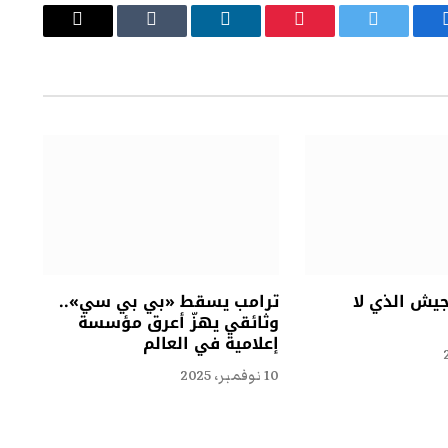
يسبوك
تويتر
بينتيريست
لينكدإن
Tumblr
البريد
الإلكتروني
جيش الذي لا
ترامب يسقط «بي بي سي»..
وثائقي يهزّ أعرق مؤسسة
إعلامية في العالم
10 نوفمبر، 2025