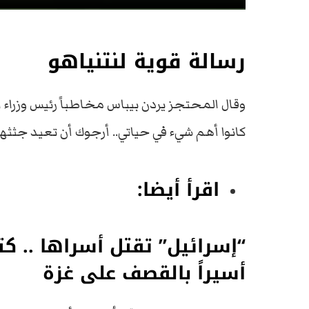
رسالة قوية لنتنياهو
وقال المحتجز يردن بيباس مخاطباً رئيس وزراء ا
كانوا أهم شيء في حياتي.. أرجوك أن تعيد جثثهم
اقرأ أيضا:
أسيراً بالقصف على غزة