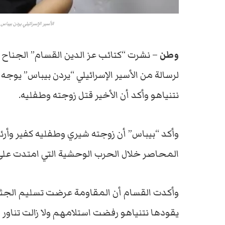
الأسير الإسرائيلي يردن بيباس
وطن
– نشرت “كتائب عز الدين القسام” الجناح
لرسالة من الأسير الإسرائيلي “يردن بيباس” يوجه ف
نتنياهو وأكد أن الأخير قتل زوجته وطفليه.
وأكد “بيباس” أن زوجته شيري وطفليه كفير وأرئي
المحاصر خلال الحرب الوحشية التي امتدت على مدار أك
وأكدت القسام أن المقاومة عرضت تسليم الجثامين
يقودها نتنياهو رفضت استلامهم ولا زالت تناو