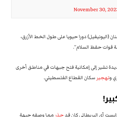
November 30, 202
ان (اليونيفيل) دورا حيويا على طول الخط الأزرق،
ة قوات حفظ السلام”.
عديدة تشير إلى إمكانية فتح جبهات في مناطق أخرى
ي و
تهجير
سكان القطاع الفلسطيني.
ير!
يست آي البريطاني كان قد
حذر
مما وصفه جبهة