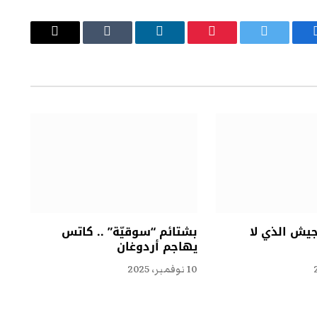
يسبوك
تويتر
بينتيريست
لينكدإن
Tumblr
البريد
الإلكتروني
جيش الذي لا
بشتائم “سوقيّة” .. كاتس
يهاجم أردوغان
10 نوفمبر، 2025