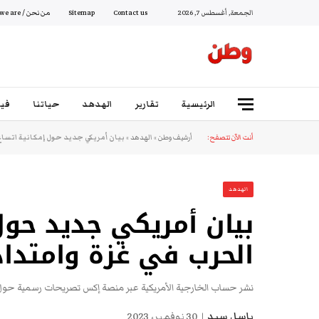
الجمعة, أغسطس 7, 2026
Contact us
Sitemap
من نحن / Who we are
الرئيسية
تقارير
الهدهد
حياتنا
فيد
أنت الآن تتصفح:
أرشيف وطن
»
الهدهد
»
بيان أمريكي جديد حول إمكانية اتساع 
الهدهد
بيان أمريكي جديد حول
الحرب في غزة وامتداد
نشر حساب الخارجية الأمريكية عبر منصة إكس تصريحات رسمية حول إم
باسل سيد
30 نوفمبر، 2023