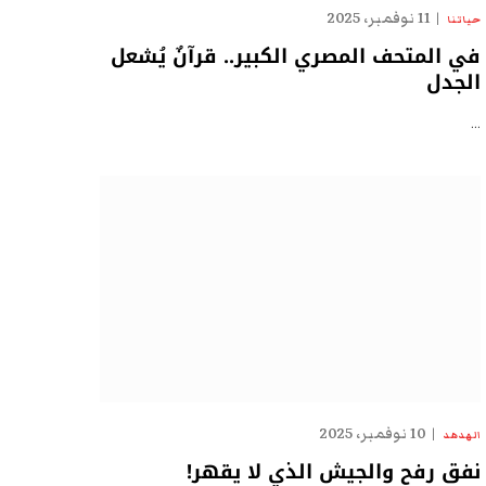
11 نوفمبر، 2025
حياتنا
في المتحف المصري الكبير.. قرآنٌ يُشعل
الجدل
…
10 نوفمبر، 2025
الهدهد
نفق رفح والجيش الذي لا يقهر!