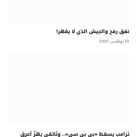
نفق رفح والجيش الذي لا يقهر!
10 نوفمبر، 2025
ترامب يسقط «بي بي سي».. وثائقي يهزّ أعرق