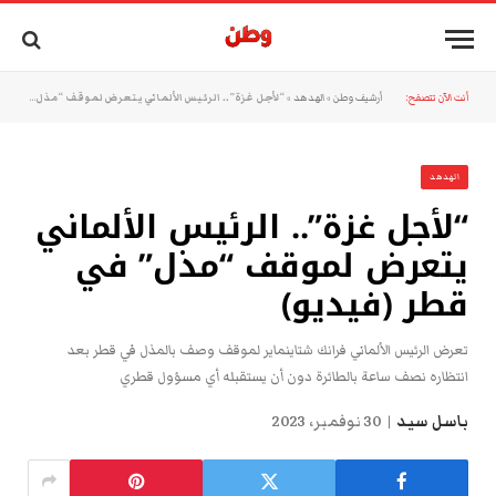
أنت الآن تتصفح:
أرشيف وطن
»
الهدهد
»
“لأجل غزة”.. الرئيس الألماني يتعرض لموقف “مذل” في قطر (فيديو)
الهدهد
“لأجل غزة”.. الرئيس الألماني
يتعرض لموقف “مذل” في
قطر (فيديو)
تعرض الرئيس الألماني فرانك شتاينماير لموقف وصف بالمذل في قطر بعد
انتظاره نصف ساعة بالطائرة دون أن يستقبله أي مسؤول قطري
باسل سيد
30 نوفمبر، 2023