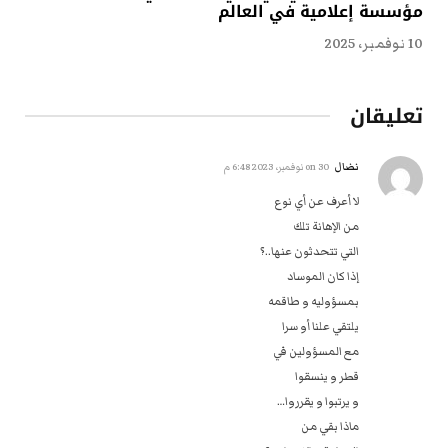
مؤسسة إعلامية في العالم
10 نوفمبر، 2025
تعليقان
نضال
on
30 نوفمبر، 2023 6:48 م
لا أعرف‎ ‎عن أي نوع
من الإهانة تلك
التي تتحدثون عنها..؟
إذا كان الموساد
بمسؤوليه و طاقمه
يلتقي علنا أو سرا
مع المسؤولين في ‏
قطر و ينسقوا ‏
و يرتبوا و يقرروا…‏
ماذا بقي من ‏