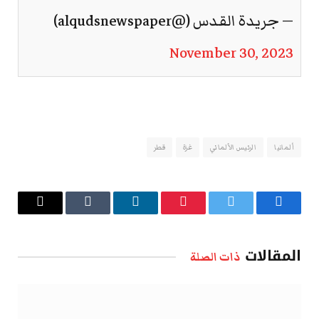
— جريدة القدس (@alqudsnewspaper)
November 30, 2023
ألمانيا
الرئيس الألماني
غزة
قطر
فيسبوك
تويتر
بينتيريست
لينكدإن
Tumblr
البريد
الإلكتروني
المقالات
ذات الصلة