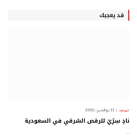
قد يعجبك
11 نوفمبر، 2025
الهدهد
نادٍ سِرِّيّ للرقص الشرقي في السعودية
…