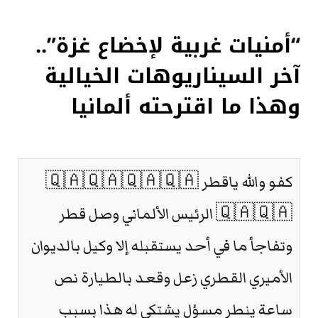
“أمنيات غربية لإخضاع غزة”..
آخر السيناريوهات الخيالية
وهذا ما اقترحته ألمانيا
كفو والله ياقطر 🇶🇦🇶🇦🇶🇦🇶🇦
🇶🇦🇶🇦 الرئيس الألماني وصل قطر
وتفاجأ ما في أحد يستقبله إلا وكيل بالديوان
الأميري القطري زعل وقعد بالطيارة نص
ساعة ينطر مسؤل يشتكي له هذا بسبب