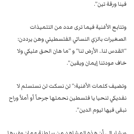
فينا ورقة تين”.
وتتابع الأغنية فيما ترى عدد من التلميذات
الصغيرات بالزي النسائي الفلسطيني وهن يرددن:
“القدس لنا.. الأرض لنا” و “ما هان الحق عليكي ولا
خاف عودتنا إيمان ويقين”.
وتضيف كلمات الأغنية:” لن نسكت لن نستسلم لا
نفديكي لنحيا يا فلسطين نحملها جرحاً أو أملاً وراح
نبقى فيها ليوم الدين”.
ويشار إلى أن هذه المشاهد من سلطنة عمان وغيرها