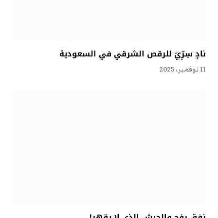
نادٍ سِرِّيّ للرقص الشرقي في السعودية
11 نوفمبر، 2025
نفق رفح والجيش الذي لا يقهر!