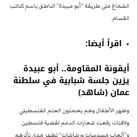
الشماغ على طريقة “أبو عبيدة” الناطق باسم كتائب
القسام.
اقرأ أيضا:
أيقونة المقاومة.. أبو عبيدة
يزين جلسة شبابية في سلطنة
عمان (شاهد)
وظهر الأطفال وهم يحملون العلم الفلسطيني
ولافتات رفعت شعارات الدعم لقضية فلسطين
و“ألعاب مسدسات ورشاشات” تظهر مدى تأثرهم