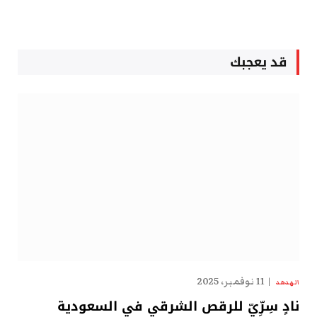
قد يعجبك
11 نوفمبر، 2025
الهدهد
نادٍ سِرِّيّ للرقص الشرقي في السعودية