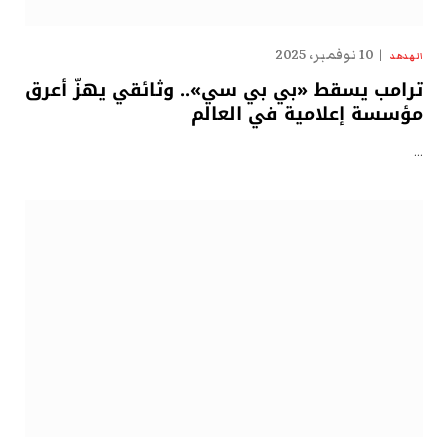
10 نوفمبر، 2025
الهدهد
ترامب يسقط «بي بي سي».. وثائقي يهزّ أعرق
مؤسسة إعلامية في العالم
…