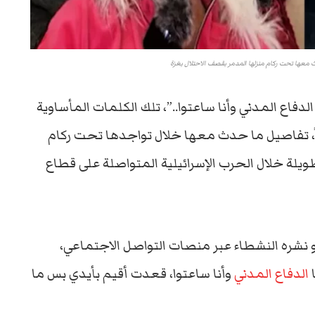
 معها تحت ركام منزلها المدمر بقصف الاحتلال بغزة
دفاع المدني وأنا ساعتوا..”، تلك الكلمات المأساوية
فيها الطفلة الفلسطينية مرح 13 عاماً، تفاصيل ما حدث معها خلال تواجدها تحت ركام
يلة خلال الحرب الإسرائيلية المتواصلة على قطاع
نشره النشطاء عبر منصات التواصل الاجتماعي،
ا
الدفاع المدني
وأنا ساعتوا، قعدت أقيم بأيدي بس ما