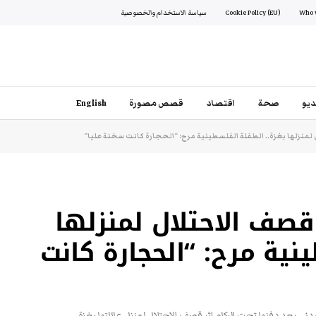
Cookie Policy (EU)
سياسة الاستخدام والخصوصية
يو
صحة
اقتصاد
قصص مصورة
English
لمنزلها بغزة.. الطفلة الفلسطينية مرح: “الحجارة كانت سخنة عليا”
قصف الاحتلال لمنزلها
نية مرح: “الحجارة كانت
دني بعد دفنها تحت الركام إثر قصف الاحتلال لمنزل عائلتها بغزة