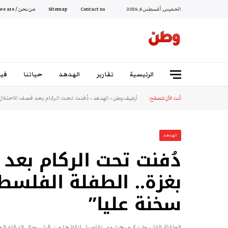
الخميس, أغسطس 6, 2026
Contact us
Sitemap
من نحن / Who we are
الرئيسية
تقارير
الهدهد
حياتنا
فيد
أنت الآن تتصفح:
أرشيف وطن
»
الهدهد
»
دُفنت تحت الركام بعد قصف الاحتلال 
الهدهد
دُفنت تحت الركام بعد 
بغزة.. الطفلة الفلسطي
سخنة عليا”
الطفلة الفلسطينية مرح تروي تفاصيل إنقاذها من قبل رجال الدفاع الم