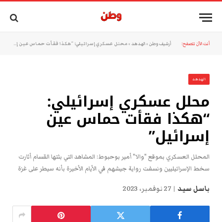
أنت الآن تتصفح:
أرشيف وطن
»
الهدهد
»
محلل عسكري إسرائيلي: “هكذا فقأت حماس عين إسرائيل”
الهدهد
محلل عسكري إسرائيلي:
“هكذا فقأت حماس عين
إسرائيل”
المحلل العسكري بموقع "والا" أمير بوحبوط: المشاهد التي بثتها القسام أثارت
سخط الإسرائيليين ونسفت رواية جيشهم في الأيام الأخيرة بأنه سيطر على غزة
باسل سيد
27 نوفمبر، 2023