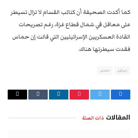
كما أكدت الصحيفة أن كتائب القسام لا تزال تسيطر
على معاقل في شمال قطاع غزة، رغم تصريحات
القادة العسكريين الإسرائيليين التي قالت إن حماس
فقدت سيطرتها هناك.
إسرائيل
حماس
فيسبوك
تويتر
بينتيريست
لينكدإن
Tumblr
البريد
الإلكتروني
المقالات
ذات الصلة