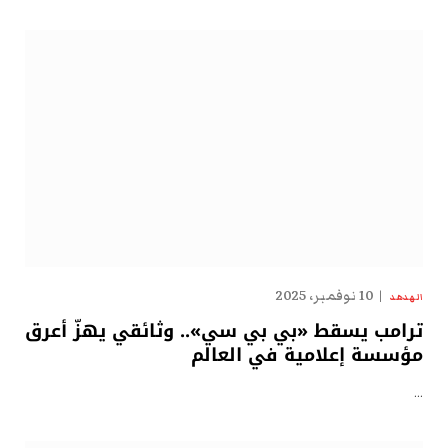
10 نوفمبر، 2025
الهدهد
ترامب يسقط «بي بي سي».. وثائقي يهزّ أعرق
مؤسسة إعلامية في العالم
…