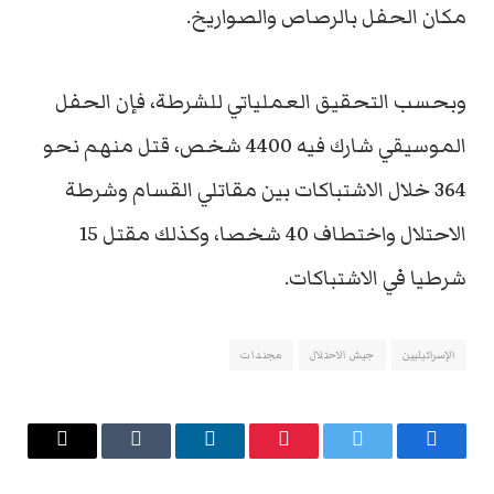
مكان الحفل بالرصاص والصواريخ.
وبحسب التحقيق العملياتي للشرطة، فإن الحفل
الموسيقي شارك فيه 4400 شخص، قتل منهم نحو
364 خلال الاشتباكات بين مقاتلي القسام وشرطة
الاحتلال واختطاف 40 شخصا، وكذلك مقتل 15
شرطيا في الاشتباكات.
الإسرائيليين
جيش الاحتلال
مجندات
فيسبوك
تويتر
بينتيريست
لينكدإن
Tumblr
البريد
الإلكتروني