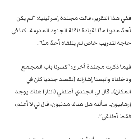
ففي هذا التقرير، قالت مجندة إسرائيلية: “لم يكن
أحدٌ مدربا منّا لقيادة ناقلة الجنود المدرعة.. كنا في
حاجة لتدريب خاص لم يتلقاه أحدٌ منّا”.
فيما ذكرت مجندة أخرى: “كسرنا باب المجمع
ودخلناه واتبعنا إشاراته (تقصد جنديا كان في
المكان).. قال لي الجندي أطلقي (النار) هناك يوجد
إرهابيون.. سألته هل هناك مدنيون، قال لي لا أعلم،
فقط أطلقي”.