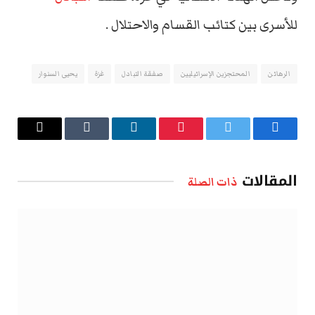
للأسرى بين كتائب القسام والاحتلال .
الرهائن
المحتجزين الإسرائيليين
صفقة التبادل
غزة
يحيى السنوار
فيسبوك
تويتر
بينتيريست
لينكدإن
Tumblr
البريد
الإلكتروني
المقالات
ذات الصلة