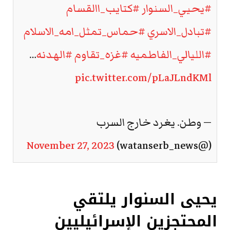
#يحيي_السنوار
#كتايب_االقسام
#تبادل_الاسري
#حماس_تمثل_امه_الاسلام
#الليالي_الفاطميه
#غزه_تقاوم
#الهدنه
…
pic.twitter.com/pLaJLndKMl
— وطن. يغرد خارج السرب
November 27, 2023
(@watanserb_news)
يحيى السنوار يلتقي
المحتجزين الإسرائيليين