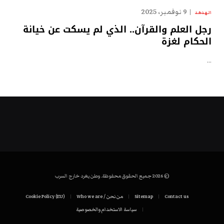
9 نوفمبر، 2025
الهدهد
رجل العلم والقرآن.. الذي لم يسكت عن خيانة
الحكام لغزة
…
© 2026 جميع الحقوق محفوظة. وطن يغرد خارج السرب
Contact us
Sitemap
من نحن / Who we are
Cookie Policy (EU)
سياسة الاستخدام والخصوصية