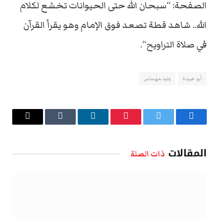
الصفحة: “سبحان الله حتى الحيوانات تخشع لكلام
الله.. شاهد قطة تصعد فوق الإمام وهو يقرأ القرآن
في صلاة التراويح“.
أبو عبيدة
وليد مهساس
فيسبوك
تويتر
بينتيريست
لينكدإن
Tumblr
البريد
الإلكتروني
المقالات
ذات الصلة