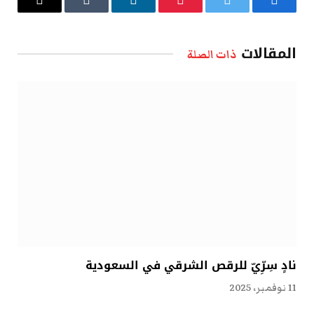
فيسبوك
تويتر
بينتيريست
لينكدإن
Tumblr
البريد
الإلكتروني
المقالات
ذات الصلة
نادٍ سِرِّيّ للرقص الشرقي في السعودية
11 نوفمبر، 2025