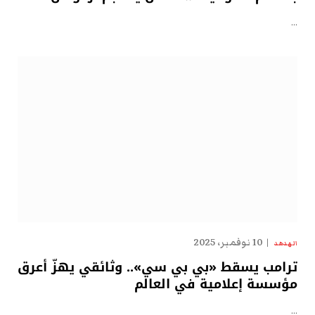
…
10 نوفمبر، 2025
الهدهد
ترامب يسقط «بي بي سي».. وثائقي يهزّ أعرق
مؤسسة إعلامية في العالم
…