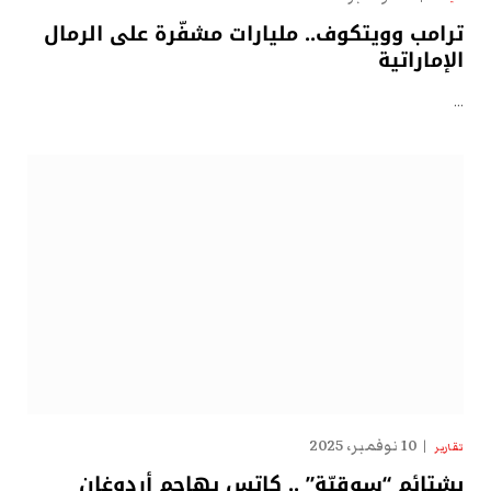
ترامب وويتكوف.. مليارات مشفّرة على الرمال
الإماراتية
…
10 نوفمبر، 2025
تقارير
بشتائم “سوقيّة” .. كاتس يهاجم أردوغان