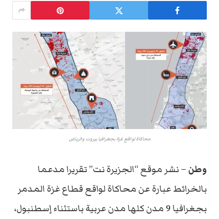
محاكاة لواقع غزة بجغرافيا بيروت والرياض
وطن
– نشر موقع “الجزيرة نت” تقريرا مدعما
بالخرائط عبارة عن محاكاة لواقع قطاع غزة المدمر
بجغرافيا 9 مدن كلها مدن عربية باستثناء إسطنبول،