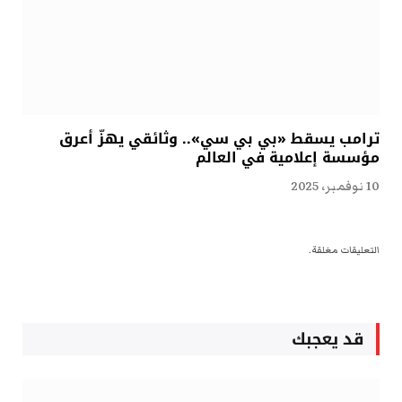
ترامب يسقط «بي بي سي».. وثائقي يهزّ أعرق
مؤسسة إعلامية في العالم
10 نوفمبر، 2025
التعليقات مغلقة.
قد يعجبك