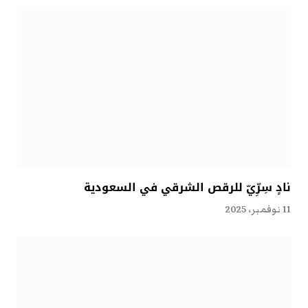
نادٍ سِرِّيّ للرقص الشرقي في السعودية
11 نوفمبر، 2025