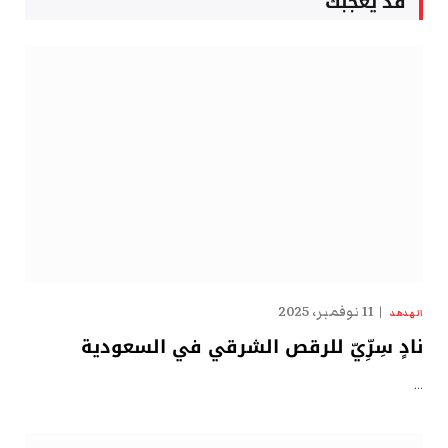
قد يعجبك
11 نوفمبر، 2025
الهدهد
نادٍ سِرِّيّ للرقص الشرقي في السعودية
…