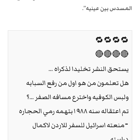
المسدس بين عينيه”.
🔁🔁🔁🔁
🔴🔴🔴🔴
يستحق النشر تخليدا لذكراه …
هل تعلمون من هو اول من رفع السبابه
ولبس الكوفيه واخترع مسافه الصفر …؟
تم اعتقاله سنه ١٩٨٨بتهمه رمي الحجاره
⁃منعته اسرائيل للسفر للاردن لاكمال
دراسته..