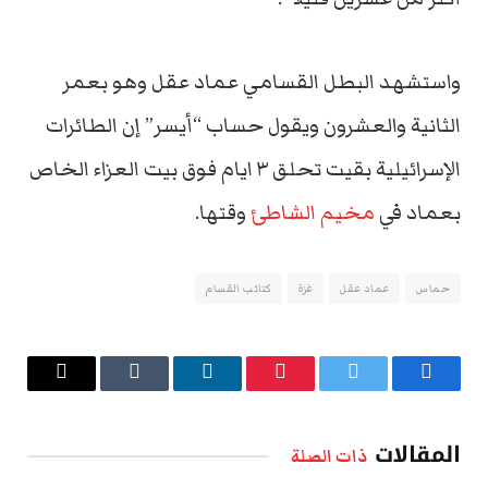
واستشهد البطل القسامي عماد عقل وهو بعمر
الثانية والعشرون ويقول حساب “أيسر” إن الطائرات
الإسرائيلية بقيت تحلق ٣ ايام فوق بيت العزاء الخاص
بعماد في
مخيم الشاطئ
وقتها.
حماس
عماد عقل
غزة
كتائب القسام
فيسبوك
تويتر
بينتيريست
لينكدإن
Tumblr
البريد
الإلكتروني
المقالات
ذات الصلة