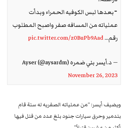
⁃بعدها لبس الكوفيه الحمراء وبدأت
عملياته من المسافه صفر واصبح المطلوب
رقم…
pic.twitter.com/z0BuPb9Aad
— د.أيسر بني ضمره Ayser (@aysardm)
November 26, 2023
ويضيف أيسر: “من عملياته الصفريه له ستة قام
بتدمير وحرق سيارات جنود بلغ عدد من قتل فيها
أكثر من عشرين قتيلاً”.