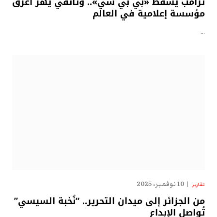
ترامب يسقط «بي بي سي».. وثائقي يهزّ أعرق
مؤسسة إعلامية في العالم
…
10 نوفمبر، 2025
تقارير
من الجزائر إلى ميدان التحرير.. “نُخبة السيسي”
تُواصل الإبداع