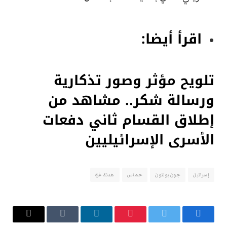
اقرأ أيضا:
تلويح مؤثر وصور تذكارية
ورسالة شكر.. مشاهد من
إطلاق القسام ثاني دفعات
الأسرى الإسرائيليين
إسرائيل
جون بولتون
حماس
هدنة غزة
فيسبوك
تويتر
بينتيريست
لينكدإن
Tumblr
البريد