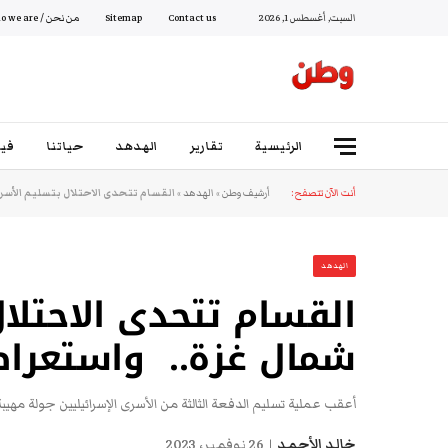
السبت, أغسطس 1, 2026
Contact us
Sitemap
من نحن / Who we are
الرئيسية
تقارير
الهدهد
حياتنا
فيد
أنت الآن تتصفح:
أرشيف وطن
»
الهدهد
»
القسام تتحدى الاحتلال بتسليم الأس
الهدهد
القسام تتحدى الاحتلا
شمال غزة.. واستعرا
أعقب عملية تسليم الدفعة الثالثة من الأسرى الإسرائيليين جولة مهيب
خالد الأحمد
26 نوفمبر، 2023