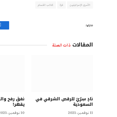
الأسرى الإسرائيليين
غزة
كتائب القسام
شاركها.
ف
المقالات
ذات الصلة
نادٍ سِرِّيّ للرقص الشرقي في
نفق رفح وال
السعودية
يقهر!
11 نوفمبر، 2025
10 نوفمبر، 2025