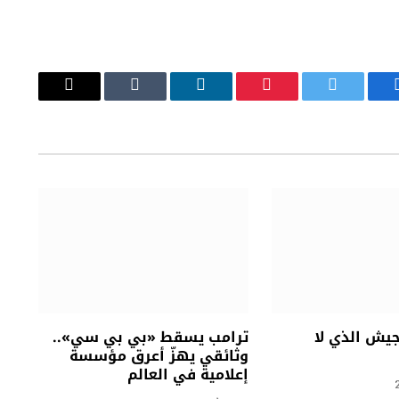
يسبوك
تويتر
بينتيريست
لينكدإن
Tumblr
البريد
الإلكتروني
جيش الذي لا
ترامب يسقط «بي بي سي»..
وثائقي يهزّ أعرق مؤسسة
إعلامية في العالم