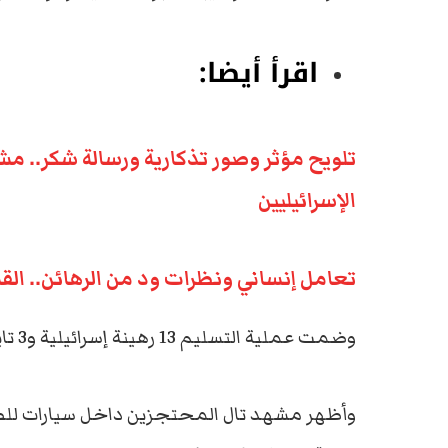
اقرأ أيضا:
تلويح مؤثر وصور تذكارية ورسالة شكر.. م
الإسرائيليين
تعامل إنساني ونظرات ود من الرهائن.. ال
وضمت عملية التسليم 13 رهينة إسرائيلية و3 تايلنديين وإسرائيلي يحمل الجنسية الروسية.
وأظهر مشهد تال المحتجزين داخل سيارات للص