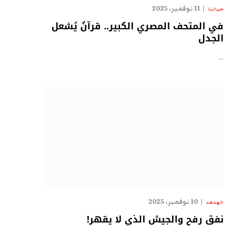
11 نوفمبر، 2025
حياتنا
في المتحف المصري الكبير.. قرآنٌ يُشعل
الجدل
…
10 نوفمبر، 2025
الهدهد
نفق رفح والجيش الذي لا يقهر!