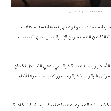
ليم الدفعة الثالثة من الأسرى الإسرائيليين
حصرية حصلت عليها وتظهر لحظة تسليم كتائب
ثالثة من المحتجزين الإسرائيليين لديها للصليب
الأحمر ووسط مدينة غزة التي يدعي الاحتلال فقدان
تعراض قوة وسط غزة وحضور كبير لعناصرها أثناء
ذي نفذ جيشه المجرم، عمليات قصف وحشية انتقامية