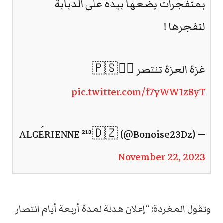
بمتفجرات يضعها بيده على الدبابة
لتفجرها !
غزة العزة تنتصر 🇵🇸✌🏼
pic.twitter.com/f7yWW1z8yT
— ᴀʟɢᴇ́ʀɪᴇɴɴᴇ ²¹³🇩🇿 (@Bonoise23Dz)
November 22, 2023
وتقول المغردة: “إعلان هدنة لمدة أربعة أيام انتصار