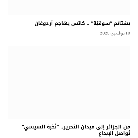
بشتائم “سوقيّة” .. كاتس يهاجم أردوغان
10 نوفمبر، 2025
من الجزائر إلى ميدان التحرير.. “نُخبة السيسي”
تُواصل الإبداع