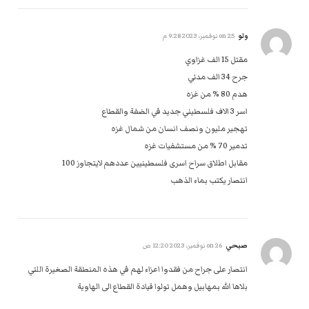
ولو
on
25 نوفمبر، 2023 9:28 م
مقتل 15 الف غزاوي
جرح 34 الف مدني
هدم 80 % من غزه
اسر 3 الاف فلسطيني جديد في الضفة والقطاع
تهجير مليون ونصف انسان من شمال غزه
تدمير 70 % من مستشفيات غزه
مقابل اطلاق سراح اسرى فلسطينيين عددهم لايتجاوز 100
انتصار يكتب بماء الذهب
صبحي
on
26 نوفمبر، 2023 12:20 ص
انتصار على جراح من فقدوا اعزاء لهم في هذه المنطقة الصغيرة اللتي
بلاها الله بمهابيل وهمل تولوا قيادة القطاع الى الهاوية