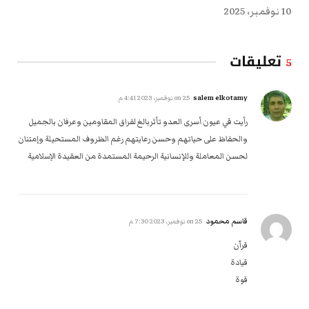
10 نوفمبر، 2025
تعليقات
5
salem elkotamy
on
25 نوفمبر، 2023 4:41 م
رأيت في عيون أسرى العدو تأثربالغ لفراق المقاومين وعرفان بالجميل
والحفاظ على حياتهم وحسن رعايتهم رغم الظروف المستحيلة وإمتنان
لحسن المعاملة وللإنسانية الرحيمة المستمدة من العقيدة الإسلامية
قاسم محمود
on
25 نوفمبر، 2023 7:30 م
قرآن
قيادة
قوة