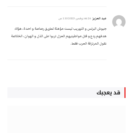
عبد العزيز
on
26 نوفمبر، 2023 1:10 ص
جيوش البزنس و التهريب ليست مؤهلة لطىق رصاصة و احدة، هؤلاء
هدفهم ردع و قتل مواطينيهم العزل تربوا على الذل و الهوان، الخلاصة
نقول المرتزقة العرب فقط.
قد يعجبك