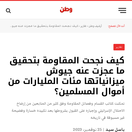
أنت الآن تتصفح:
أرشيف وطن
»
تقارير
»
كيف نجحت المقاومة بتحقيق ما عجزت عنه جيوش ميزانياتها مئات المليارات من أموال المسلمين؟
تقارير
كيف نجحت المقاومة بتحقيق
ما عجزت عنه جيوش
ميزانياتها مئات المليارات من
أموال المسلمين؟
تمكنت كتائب القسام وفصائل المقاومة وفق كثير من المتابعين من إرضاخ
الاحتلال الإسرائيلي وإجباره على القبول بشروطها بعد تكبيده خسارة وفضيحة
غير مسبوقة في تاريخه
باسل سيد
25 نوفمبر، 2023