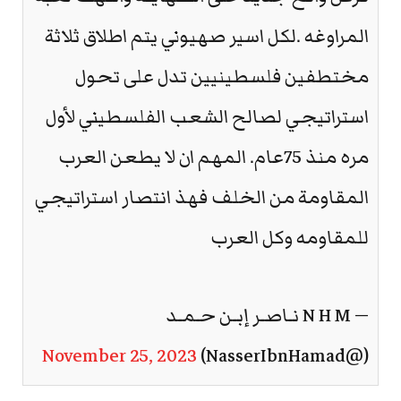
المراوغه .لكل اسير صهيوني يتم اطلاق ثلاثة
مختطفين فلسطينيين تدل على تحول
استراتيجي لصالح الشعب الفلسطيني لأول
مره منذ 75عام. المهم ان لا يطعن العرب
المقاومة من الخلف فهذ انتصار استراتيجي
للمقاومه وكل العرب
— N H M نـاصـر إبـن حـمـد
November 25, 2023
(@NasserIbnHamad)