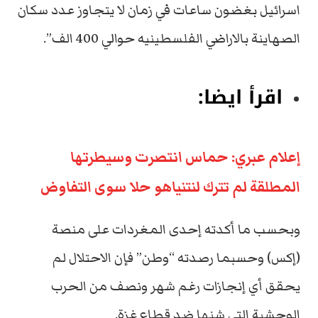
اسرائيل بغضون ساعات في زمان لا يتجاوز عدد سكان
الصهاينة بالاراضي الفلسطينيه حوالي 400 الف”.
اقرأ ايضا:
إعلام عبري: حماس انتصرت وسيطرتها
المطلقة لم تترك لنتنياهو حلا سوى التفاوض
وبحسب ما أكدته إحدى المغردات على منصة
(إكس) وحسبما رصدته “وطن” فإن الاحتلال لم
يحقق أي إنجازات رغم شهر ونصف من الحرب
الوحشية التي شنها ضد قطاع غزة.