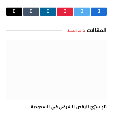
فيسبوك
تويتر
بينتيريست
لينكدإن
Tumblr
البريد
الإلكتروني
المقالات
ذات الصلة
نادٍ سِرِّيّ للرقص الشرقي في السعودية