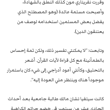
وقررت نفريتاري مون كذلك النطق بالشهادة،
وأصبحت مسلمة عائدة (وهو المصطلح الذي
يفضل بعض المسلمين استخدامه لوصف من
يعتنقون الدين).
وتابعت: “لا يمكنني تفسير ذلك، ولكن ثمة إحساس
بالطمأنينة مع كل قراءة لآيات القرآن. أشعر
بالتحليق، وكأنني أعود أدراجي إلى شيء كان باستمرار
موجوداً هناك وينتظر مني العودة إليه”.
كانت سيلفيا تشان مالك طالبة جامعية بعد أحداث
الحادي عشر من سبتمبر في خضم جرائم الكراهية