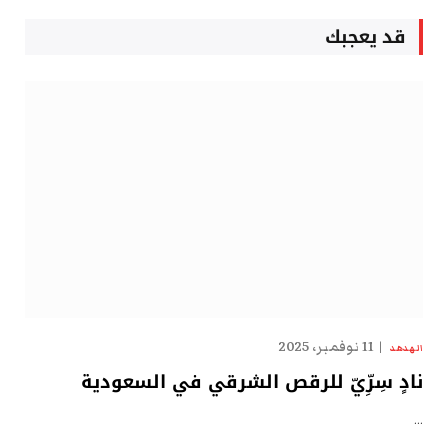
قد يعجبك
11 نوفمبر، 2025
الهدهد
نادٍ سِرِّيّ للرقص الشرقي في السعودية
…