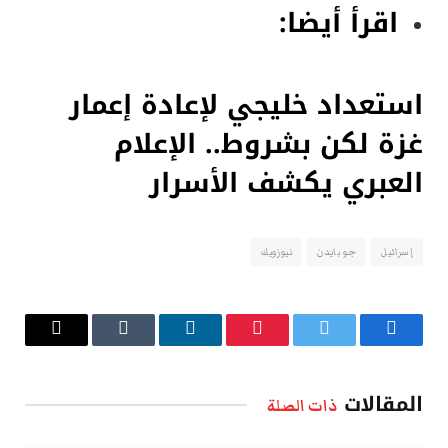
اقرأ أيضا:
استعداد خليجي لإعادة إعمار
غزة لكن بشروط.. الإعلام
العبري يكشف الأسرار
إسرائيل
جو بايدن
نيوزويك
فيسبوك
تويتر
بينتيريست
لينكدإن
Tumblr
البريد
الإلكتروني
المقالات
ذات الصلة