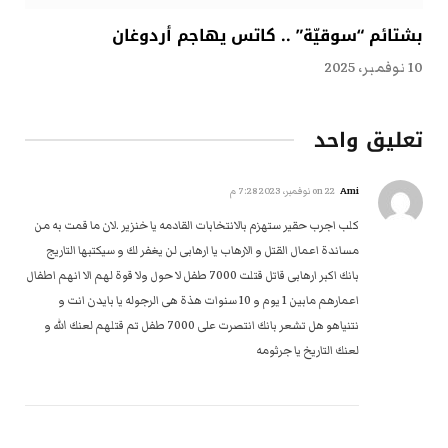
بشتائم “سوقيّة” .. كاتس يهاجم أردوغان
10 نوفمبر، 2025
تعليق واحد
Ami
on
22 نوفمبر، 2023 7:28 م
كلب اجرب حقير ستهزم بالانتخابات القادمه يا خنزير .لان ما قمت به من
مساندة اعمال القتل و الارهاب يا ارهابى لن يغفر لك و سيكتبها التاريج
بانك اكبر ارهابى قاتل قتلت 7000 طفل لا حول ولا قوة لهم الا انهم اطفال
اعمارهم مابين 1 يوم و 10 سنوات هذة هى الرجوله يا بايدن انت و
نتنياهو هل تشعر بانك انتصرت على 7000 طفل تم قتلهم لعنك الله و
لعنك التاريخ يا جرثومه