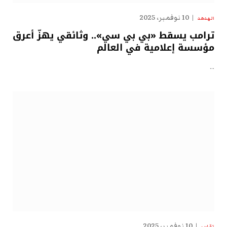
10 نوفمبر، 2025
الهدهد
ترامب يسقط «بي بي سي».. وثائقي يهزّ أعرق
مؤسسة إعلامية في العالم
…
10 نوفمبر، 2025
تقارير