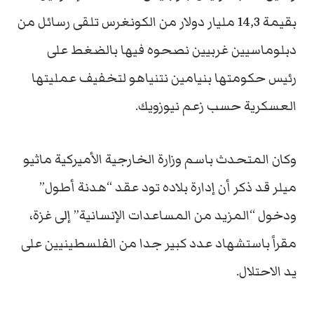
بقيمة 14,3 مليار دولار من الكونغرس تلقى رسائل من
دبلوماسيين غربيين نصحوه فيها بالضغط على
رئيس حكومتها بنيامين نتنياهو لتخفيف عمليتها
العسكرية حسب زعم نيوزويك.
وكان المتحدث باسم وزارة الخارجية الأميركية ماثيو
ميلر قد ذكر أن إدارة بلاده تود عقد “هدنة أطول”
ودخول “المزيد من المساعدات الإنسانية” إلى غزة،
مقراً باستشهاد عدد كبير جدا من الفلسطينيين على
يد الاحتلال.