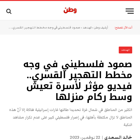
أنت الآن تتصفح:
أرشيف وطن
»
الهدهد
»
صمود فلسطيني في وجه مخطط التهجير القسري.. فيديو مؤثر لأسرة تعيش وسط ركام منزلها
الهدهد
صمود فلسطيني في وجه
مخطط التهجير القسري..
فيديو مؤثر لأسرة تعيش
وسط ركام منزلها
الكثير من المناطق في شمال غزة تحديدا طالتها غارات إسرائيلية فتاكة إلا أنّ هذه
المناطق لا تزال مكتظة بأهلها، في إصرار فلسطيني كبير على عدم تكرار مشاهد
النكبة
خالد السعدي
22 نوفمبر، 2023