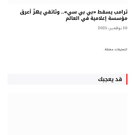
ترامب يسقط «بي بي سي».. وثائقي يهزّ أعرق
مؤسسة إعلامية في العالم
10 نوفمبر، 2025
التعليقات مغلقة.
قد يعجبك