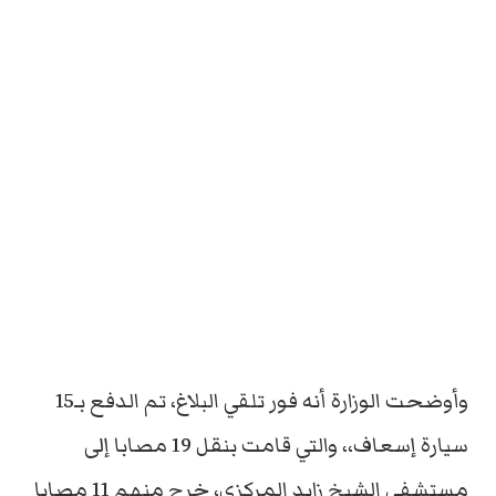
وأوضحت الوزارة أنه فور تلقي البلاغ، تم الدفع بـ15
سيارة إسعاف،، والتي قامت بنقل 19 مصابا إلى
مستشفى الشيخ زايد المركزي، خرج منهم 11 مصابا