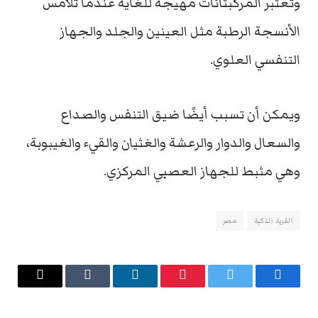
وتعتبر المركبتانات مهيجة للغاية عندما تلامس
الأنسجة الرطبة مثل العينين والجلد والجهاز
التنفسي العلوي.
ويمكن أن تسبب أيضًا ضيق التنفس والصداع
والسعال والدوار والرعشة والغثيان والقيء والغيبوبة،
وهي مثبط للجهاز العصبي المركزي.
القرية الذكية
مصر
فيسبوك
تويتر
بينتيريست
لينكدإن
Tumblr
البريد
الإلكتروني