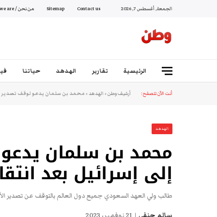
الجمعة, أغسطس 7, 2026
Contact us
Sitemap
من نحن / Who we are
الرئيسية
تقارير
الهدهد
حياتنا
فيد
أنت الآن تتصفح:
أرشيف وطن
»
الهدهد
»
محمد بن سلمان يدعو لوقف تصدير الأ
الهدهد
محمد بن سلمان يدعو 
إلى إسرائيل بعد انتقا
طالب ولي العهد السعودي جميع دول العالم بالتوقف عن تصدير الأسلح
سالم حنفي
21 نوفمبر، 2023