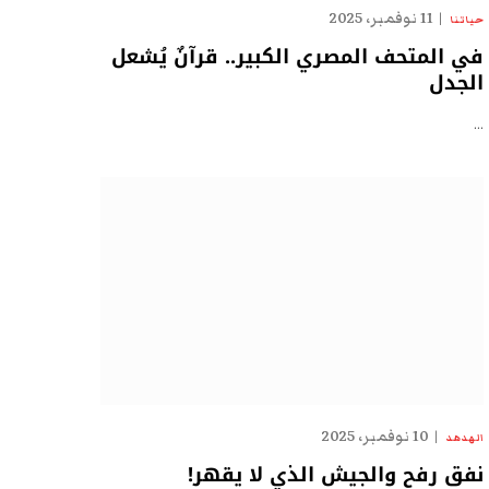
11 نوفمبر، 2025
حياتنا
في المتحف المصري الكبير.. قرآنٌ يُشعل
الجدل
…
10 نوفمبر، 2025
الهدهد
نفق رفح والجيش الذي لا يقهر!