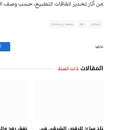
من آثار تخدير اتفاقات التطبيع، حسب وصف ا
إسرائيل
غزة
محمد بن سلمان
شاركها.
ف
المقالات
ذات الصلة
نادٍ سِرِّيّ للرقص الشرقي في
نفق رفح وال