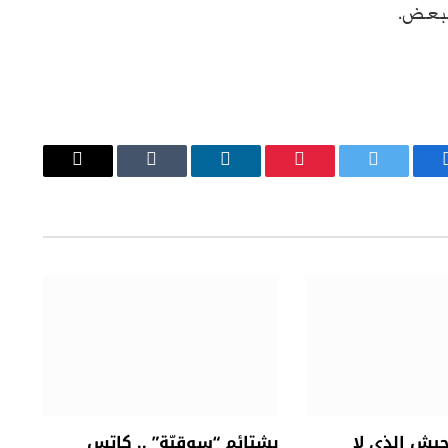
لبعض.
يسبوك
تويتر
بينتيريست
لينكدإن
Tumblr
البريد
الإلكتروني
جيش الذي لا
بشتائم “سوقيّة” .. كاتس