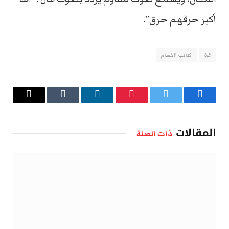
أكبر حرقهم حرق”.
غزة
كتائب القسام
فيسبوك
تويتر
بينتيريست
لينكدإن
Tumblr
البريد
الإلكتروني
المقالات
ذات الصلة