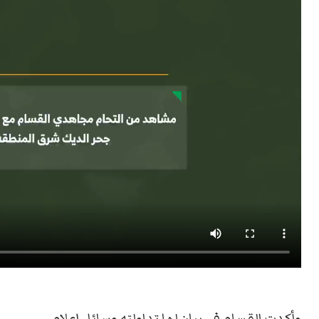
وأكدت القسام في بيان لها تداولته وسائل إعلام