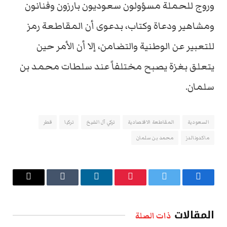
وروج للحملة مسؤولون سعوديون بارزون وفنانون
ومشاهير ودعاة وكتاب، بدعوى أن المقاطعة رمز
للتعبير عن الوطنية والتضامن، إلا أن الأمر حين
يتعلق بغزة يصبح مختلفاً عند سلطات محمد بن
سلمان.
السعودية
المقاطعة الاقتصادية
تركي آل الشيخ
تركيا
قطر
ماكدونالدز
محمد بن سلمان
فيسبوك
تويتر
بينتيريست
لينكدإن
Tumblr
البريد
الإلكتروني
المقالات
ذات الصلة