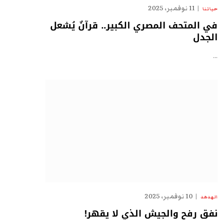
11 نوفمبر، 2025
حياتنا
في المتحف المصري الكبير.. قرآنٌ يُشعل
الجدل
…
10 نوفمبر، 2025
الهدهد
نفق رفح والجيش الذي لا يقهر!