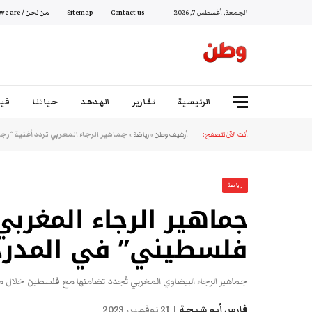
الجمعة, أغسطس 7, 2026
Contact us
Sitemap
من نحن / Who we are
الرئيسية
تقارير
الهدهد
حياتنا
فيد
أنت الآن تتصفح:
أرشيف وطن
»
رياضة
»
جماهير الرجاء المغربي تردد أغنية “ر
رياضة
جماهير الرجاء المغربي
فلسطيني” في المدرجا
جماهير الرجاء البيضاوي المغربي تُجدد تضامنها مع فلسطين خلال مبا
فارس أبو شيحة
21 نوفمبر، 2023