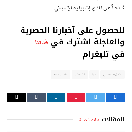
قادماً من نادي إشبيلية الإسباني.
للحصول على آخبارنا الحصرية
والعاجلة اشترك في
قناتنا
في تليغرام
طفل فلسطيني
غزة
فلسطين
ياسين بونو
فيسبوك
تويتر
بينتيريست
لينكدإن
Tumblr
البريد
الإلكتروني
المقالات
ذات الصلة