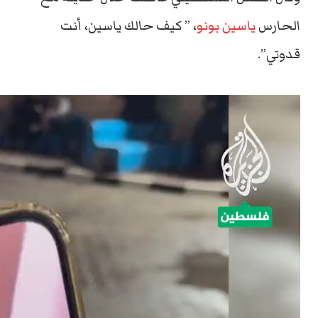
الحارس
ياسين بونو
، ” كيف حالك ياسين، أنت
قدوتي”.