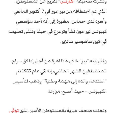
ونشرت صحيفة “
هآرتس
” تقريراً عن المستوطن،
الذي تم اختطافه من نير عوز في 7 أكتوبر الماضي
وأسره لدى حماس، مشيرة إلى أنه أحد مؤسسي
كيبوتس نير عوز. نشأ وترعرع في حيفا وتلقى تعليمه
في كين هاشومير هاتزير.
وقال ابنه “بيز” خلال مظاهرة من أجل إطلاق سراح
المختطفين الشهر الماضي، إنه في عام 1955 تم
“استدعاء والده إلى مهمة وطنية” وذهب لتأسيس
الكيبوتس – حيث أصبح مزارعا.
وتغنت صحف عبرية بالمستوطن الأسير الذي
توفي