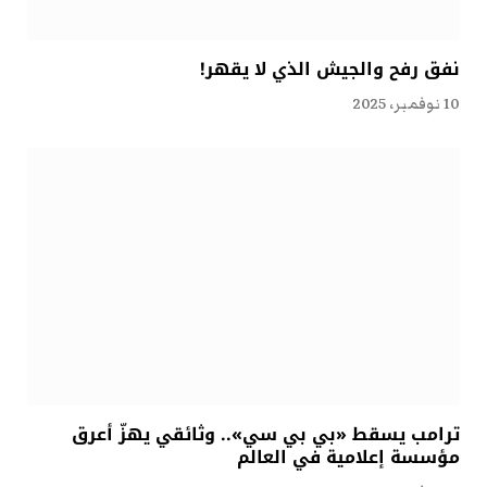
نفق رفح والجيش الذي لا يقهر!
10 نوفمبر، 2025
ترامب يسقط «بي بي سي».. وثائقي يهزّ أعرق
مؤسسة إعلامية في العالم