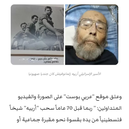
الأسير الإسرائيلي أرييه زلمانوفيتش كان جنديا صهيونيا
وعلق موقع “عربي بوست” على الصورة والفيديو
المتداولين: ” ربما قبل 70 عاماً سحب “أرييه” شيخاً
فلسطينياً من يده بقسوة نحو مقبرة جماعية أو