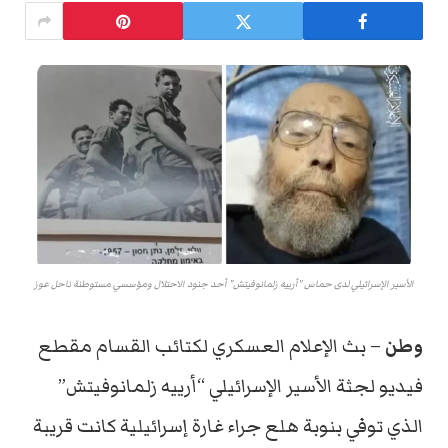
الأسير الإسرائيلي لدى حماس "أرييه زلمانوفيتش" أحد جنود الاحتلال ومؤسسي مستوطنة ناحل عوز
وطن
– بث الإعلام العسكري لكتائب القسام مقطع
فيديو لجثة الأسير الإسرائيلي “أرييه زلمانوفيتش”
الذي توفي بنوبة هلع جراء غارة إسرائيلية كانت قريبة