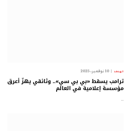
10 نوفمبر، 2025
الهدهد
ترامب يسقط «بي بي سي».. وثائقي يهزّ أعرق
مؤسسة إعلامية في العالم
…