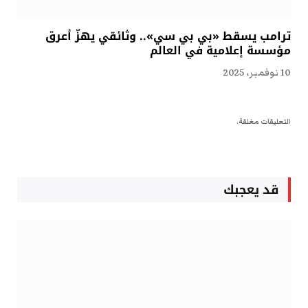
ترامب يسقط «بي بي سي».. وثائقي يهزّ أعرق
مؤسسة إعلامية في العالم
10 نوفمبر، 2025
التعليقات مغلقة.
قد يعجبك