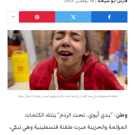
فارس أبو شيحة
18 نوفمبر، 2023
طفلة فلسطينية تبكي بعد فقدان والدها تحت ركام منزلهم المدمر بفعل الاحتلال بغزة
وطن-
“بدي أبوي.. تحت الردم” بتلك الكلمات
المؤلمة والحزينة عبرت طفلة فلسطينية وهي تبكي،