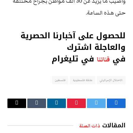
وأصيب ما يزيد عن 30 ألف مواطن بجراح مختلفة
حتى هذه الساعة.
للحصول على آخبارنا الحصرية
والعاجلة اشترك
في
في تليغرام
قناتنا
الاحتلال الإسرائيلي
طفلة فلسطينية
فلسطين
فيسبوك
تويتر
بينتيريست
لينكدإن
Tumblr
البريد
الإلكتروني
المقالات
ذات الصلة