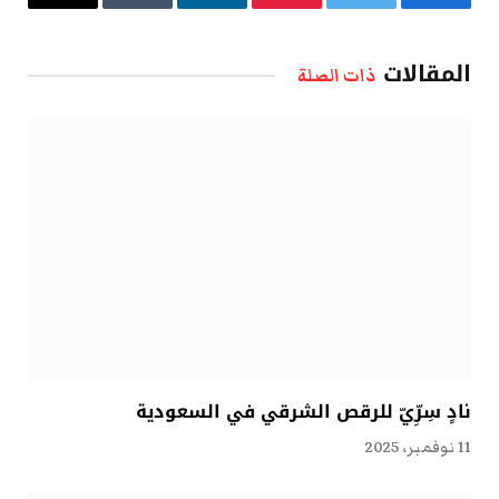
فيسبوك
تويتر
بينتيريست
لينكدإن
Tumblr
البريد
الإلكتروني
المقالات
ذات الصلة
نادٍ سِرِّيّ للرقص الشرقي في السعودية
11 نوفمبر، 2025