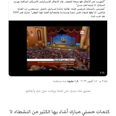
تعليق علاء مبارك على كلمة ووالده حول غزة وأنفاقها
كلمات حسني مبارك أشاد بها الكثير من النشطاء. لا