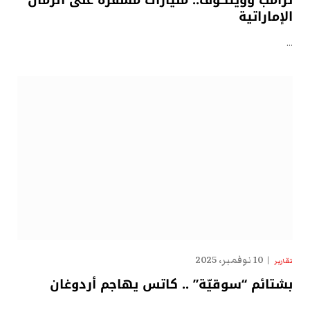
ترامب وويتكوف.. مليارات مشفّرة على الرمال
الإماراتية
…
10 نوفمبر، 2025
تقارير
بشتائم “سوقيّة” .. كاتس يهاجم أردوغان