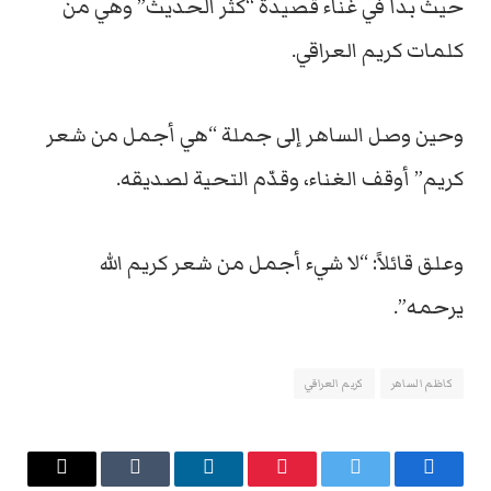
حيث بدأ في غناء قصيدة “كثر الحديث” وهي من
كلمات كريم العراقي.
وحين وصل الساهر إلى جملة “هي أجمل من شعر
كريم” أوقف الغناء، وقدّم التحية لصديقه.
وعلق قائلاً: “لا شيء أجمل من شعر كريم الله
يرحمه”.
كاظم الساهر
كريم العراقي
فيسبوك
تويتر
بينتيريست
لينكدإن
Tumblr
البريد