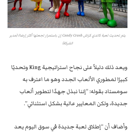
يتم تحديث لعبة كاندي كراش Candy Crush إن باستمرار لجعلها أكثر إرضاءً (مدير
الشركة)
ويعد ذلك دليلاً على نجاح استراتيجية King وتحديًا
كبيرًا لمطوري الألعاب الجدد وهو ما اعترف به
سومستاد بقوله: “إننا نبذل جهدًا لتطوير ألعاب
جديدة، ولكن المعايير عالية بشكل استثنائي”.
وأضاف أن “إطلاق لعبة جديدة في سوق اليوم يعد