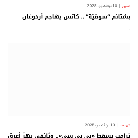
10 نوفمبر، 2025
تقارير
بشتائم “سوقيّة” .. كاتس يهاجم أردوغان
…
10 نوفمبر، 2025
الهدهد
ترامب يسقط «بي بي سي».. وثائقي يهزّ أعرق