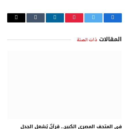
فيسبوك
تويتر
بينتيريست
لينكدإن
Tumblr
البريد
الإلكتروني
المقالات
ذات الصلة
في المتحف المصري الكبير.. قرآنٌ يُشعل الجدل