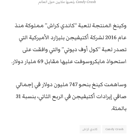
Candy Crush يلعبها ملايين حول العالم
وكينغ المنتجة للعبة “كاندي كراش” مملوكة منذ
عام 2016 لشركة أكتيفيجن بليزارد الأميركية التي
تصدر لعبة “كول أوف ديوتي” والتي وافقت على
استحواذ مايكروسوفت عليها مقابل 69 مليار دولار.
وساهمت كينغ بنحو 747 مليون دولار في إجمالي
صافي إيرادات أكتيفيجن في الربع الثاني، بنسبة 31
بالمئة.
Candy Crush
كاندي كراش