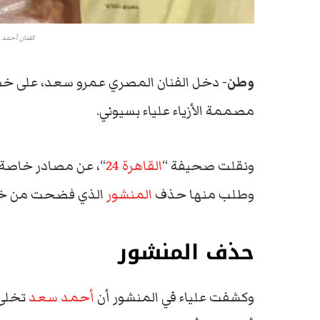
الفنان أحمد
وطن-
دخل الفنان المصري عمرو سعد، على خط 
مصممة الأزياء علياء بسيوني.
ونقلت صحيفة “
القاهرة 24
“، عن مصادر خاصة،
وطلب منها حذف
المنشور
الذي فضحت من خل
حذف المنشور
وكشفت علياء في المنشور أن
أحمد سعد
تخلى 