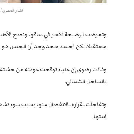
الفنان المصري 
وتعرضت الرضيعة لكسر في ساقها ونصح الأطباء ف
مستقبلا. لكن أحـمد سعد وجد أن الجبس هو الح
وقالت رضوى إن علياء توقعت عودته من حفلته ب
بالساحل الشمالي.
وتفاجأت بقراره بالانفصال عنها بسبب سوء تفا
ابنتها.