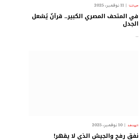
11 نوفمبر، 2025
حياتنا
في المتحف المصري الكبير.. قرآنٌ يُشعل
الجدل
…
10 نوفمبر، 2025
الهدهد
نفق رفح والجيش الذي لا يقهر!