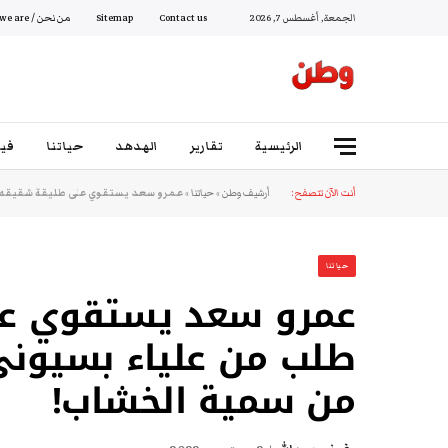
الجمعة, أغسطس 7, 2026
Contact us
Sitemap
من نحن / Who we are
الرئيسية
تقارير
الهدهد
حياتنا
فيد
أنت الآن تتصفح:
أرشيف وطن
»
حياتنا
»
عمرو سعد يستقوي على طليقة شقيقه.. 
حياتنا
عمرو سعد يستقوي عل
طلب من علياء بسيوني 
من سمية الخشاب!