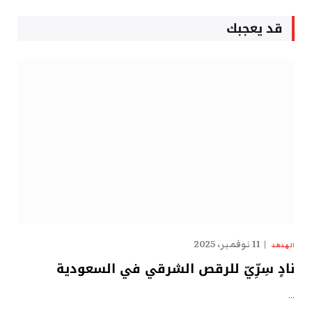
قد يعجبك
11 نوفمبر، 2025
الهدهد
نادٍ سِرِّيّ للرقص الشرقي في السعودية
…