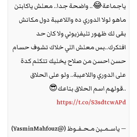
ياجماعة😂.. واضحة جدا.. معلش ياكابتن
ماهو لولا الدوري ده واللاعيبة دول مكانش
بقى لك ظهور تليفزيوني ولا كان حد
افتكرك..بس معلش اللي خلاك تشوف حسام
حسن احسن من صلاح يخليك تتكلم كدة
على الدوري واللاعيبة.. ولو على الحلاق
..قولهم اسم الحلاق بتاعك😎
https://t.co/S3sdtcwAPd
— ياسـمـين مـحـفـوظ (@YasminMahfouz)