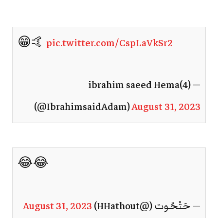
😁🤙
pic.twitter.com/CspLaVkSr2
— ibrahim saeed Hema(4)
(@IbrahimsaidAdam)
August 31, 2023
😂😂
— حَتْحُوت (@HHathout)
August 31, 2023