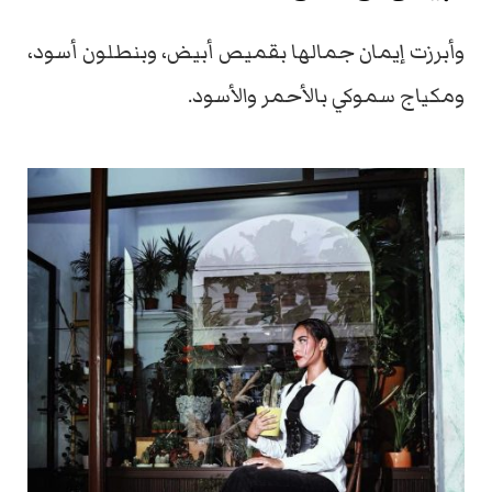
وأبرزت إيمان جمالها بقميص أبيض، وبنطلون أسود،
ومكياج سموكي بالأحمر والأسود.