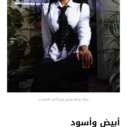
جرأة زوجة ياسين بونو أثارت الاعجاب
أبيض وأسود