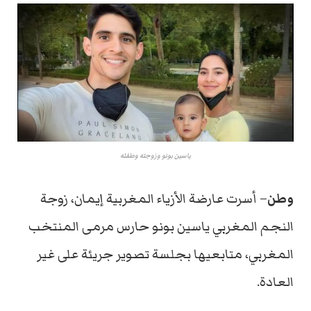
ياسين بونو وزوجته وطفله
وطن
– أسرت عارضة الأزياء المغربية إيمان، زوجة
النجم المغربي ياسين بونو حارس مرمى المنتخب
المغربي، متابعيها بجلسة تصوير جريئة على غير
العادة.