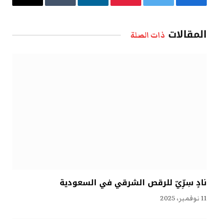
فيسبوك
تويتر
بينتيريست
لينكدإن
Tumblr
البريد
الإلكتروني
المقالات
ذات الصلة
نادٍ سِرِّيّ للرقص الشرقي في السعودية
11 نوفمبر، 2025