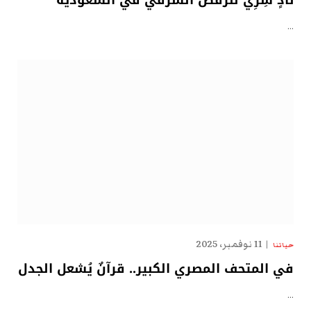
نادٍ سِرِّيّ للرقص الشرقي في السعودية
…
11 نوفمبر، 2025
حياتنا
في المتحف المصري الكبير.. قرآنٌ يُشعل الجدل
…