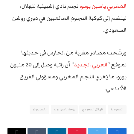
المغربي
ياسين بونو،
نجم نادي إشبيلية للهلال،
لينضم إلى كوكبة النجوم العالميين في دوري روشن
السعودي.
ورشّحت مصادر مقربة من الحارس في حديثها
لموقع “
العربي الجديد
” أن راتبه وصل إلى 20 مليون
يورو، ما يُغري النجم المغربي ومسؤولي الفريق
الأندلسي.
السعودية
الهلال السعودي
زوجة ياسين بونو
ياسين بونو