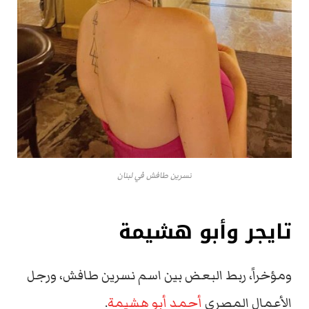
نسرين طافش في لبنان
تايجر وأبو هشيمة
ومؤخراً، ربط البعض بين اسم نسرين طافش، ورجل
الأعمال المصري
أحمد أبو هشيمة
.