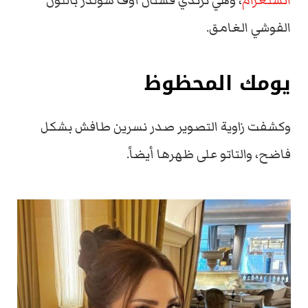
انستغرام
، وهي ترتدي فستان أوف شولدر باللون
الفوشي الغامق.
يومك المحظوظ
وكشفت زاوية التصوير صدر نسرين طافش بشكل
فاضح، والتاتو على ظهرها أيضاً.